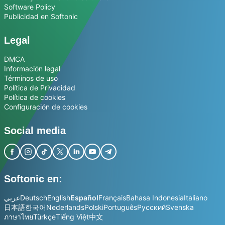
Software Policy
Publicidad en Softonic
Legal
DMCA
Información legal
Términos de uso
Política de Privacidad
Política de cookies
Configuración de cookies
Social media
Softonic en:
عربي
Deutsch
English
Español
Français
Bahasa Indonesia
Italiano
日本語
한국어
Nederlands
Polski
Português
Русский
Svenska
ภาษาไทย
Türkçe
Tiếng Việt
中文