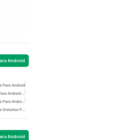
para Android
s Para Android
Juegos De 2 Jugadores Para Android Gratis
Juegos De Mesa En Línea Para Android Gratis
Juegos De Mesa Clásicos Gratuitos Para Android
para Android