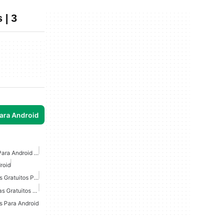
 | 3
para Android
Juegos De 2 Jugadores Para Android Gratis
roid
Juegos De Mesa Clásicos Gratuitos Para Android
Juegos De Rompecabezas Gratuitos Para Android
s Para Android