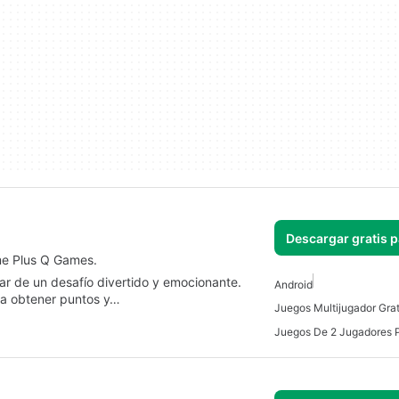
Descargar gratis 
me Plus Q Games.
ar de un desafío divertido y emocionante.
Android
ra obtener puntos y…