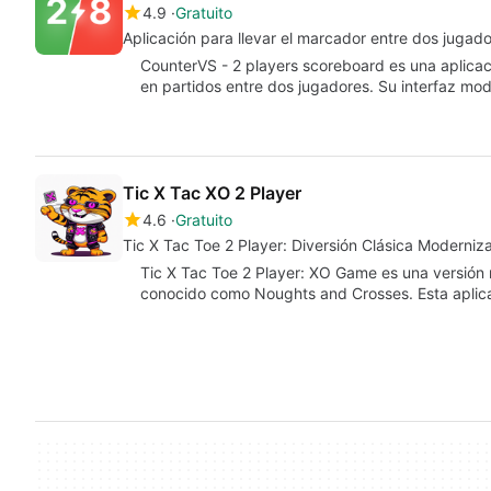
4.9
Gratuito
Aplicación para llevar el marcador entre dos jugad
CounterVS - 2 players scoreboard es una aplicaci
en partidos entre dos jugadores. Su interfaz mo
Tic X Tac XO 2 Player
4.6
Gratuito
Tic X Tac Toe 2 Player: Diversión Clásica Moderniz
Tic X Tac Toe 2 Player: XO Game es una versión 
conocido como Noughts and Crosses. Esta aplic