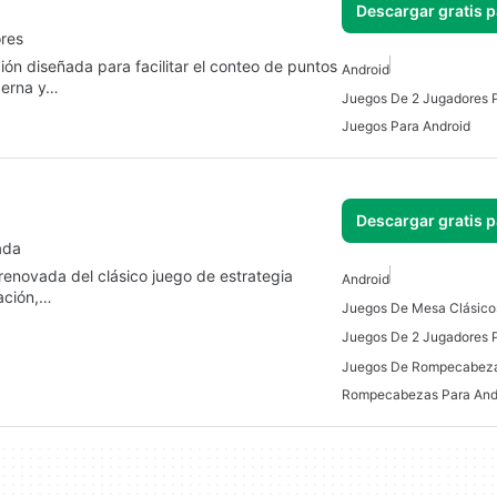
Descargar gratis 
ores
ón diseñada para facilitar el conteo de puntos
Android
derna y…
Juegos Para Android
Descargar gratis 
ada
renovada del clásico juego de estrategia
Android
ación,…
Juegos De Mesa Clásico
Rompecabezas Para And