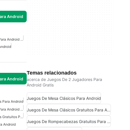
para Android
Juegos De 2 Jugadores Para Android Gratis
Android
Temas relacionados
para Android
acerca de Juegos De 2 Jugadores Para
Android Gratis
Juegos De Mesa Clásicos Para Android
s Para Android
Juegos De 2 Jugadores Para Android Gratis
Juegos De Mesa Clásicos Gratuitos Para Android
Juegos De Mesa Clásicos Gratuitos Para Android
Juegos De Rompecabezas Gratuitos Para Android
ra Android