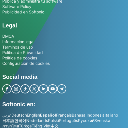
Publica y administra tu software
Software Policy
Publicidad en Softonic
Legal
DMCA
Información legal
Términos de uso
Política de Privacidad
Política de cookies
Configuración de cookies
Social media
Softonic en:
عربي
Deutsch
English
Español
Français
Bahasa Indonesia
Italiano
日本語
한국어
Nederlands
Polski
Português
Русский
Svenska
ภาษาไทย
Türkçe
Tiếng Việt
中文