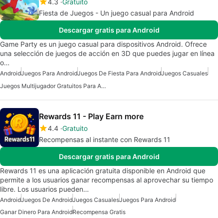
4.3
Gratuito
Fiesta de Juegos - Un juego casual para Android
Descargar gratis para Android
Game Party es un juego casual para dispositivos Android. Ofrece
una selección de juegos de acción en 3D que puedes jugar en línea
o…
Android
Juegos Para Android
Juegos De Fiesta Para Android
Juegos Casuales
Juegos Multijugador Gratuitos Para Android
Rewards 11 - Play Earn more
4.4
Gratuito
Recompensas al instante con Rewards 11
Descargar gratis para Android
Rewards 11 es una aplicación gratuita disponible en Android que
permite a los usuarios ganar recompensas al aprovechar su tiempo
libre. Los usuarios pueden…
Android
Juegos De Android
Juegos Casuales
Juegos Para Android
Ganar Dinero Para Android
Recompensa Gratis