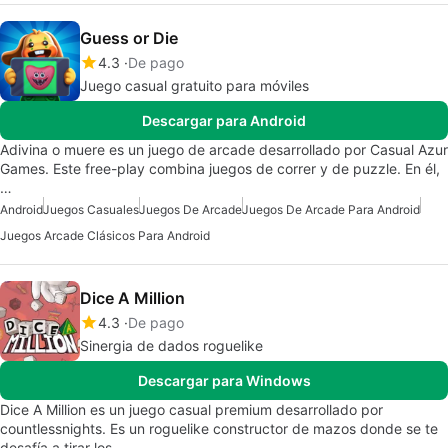
Guess or Die
4.3
De pago
Juego casual gratuito para móviles
Descargar para Android
Adivina o muere es un juego de arcade desarrollado por Casual Azur
Games. Este free-play combina juegos de correr y de puzzle. En él,
…
Android
Juegos Casuales
Juegos De Arcade
Juegos De Arcade Para Android
Juegos Arcade Clásicos Para Android
Dice A Million
4.3
De pago
Sinergia de dados roguelike
Descargar para Windows
Dice A Million es un juego casual premium desarrollado por
countlessnights. Es un roguelike constructor de mazos donde se te
desafía a tirar los…