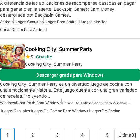
A diferencia de las aplicaciones de recompensa basadas en pagar
para ganar o en la suerte, Backspin Games: Earn Money,
desarrollada por Backspin Games…
Android
Juegos Casuales
Juegos Para Android
Juegos Móviles
Ganar Dinero Para Android
Cooking City: Summer Party
5
Gratuito
Cooking City: Summer Party
Descargar gratis para Windows
Cooking City: Summer Party es un divertido juego de cocina con
una emocionante historia. Este juego cuenta con una gran variedad
de recetas, incluyendo…
Windows
Diner Dash Para Windows
Tienda De Aplicaciones Para Windows 10
Juegos Casuales
Juegos De Cocina Para Windows
Juegos De Cocina
1
2
3
4
5
Última