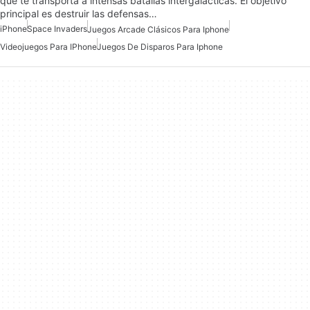
que te transporta a intensas batallas intergalácticas. El objetivo
principal es destruir las defensas…
iPhone
Space Invaders
Juegos Arcade Clásicos Para Iphone
Videojuegos Para IPhone
Juegos De Disparos Para Iphone