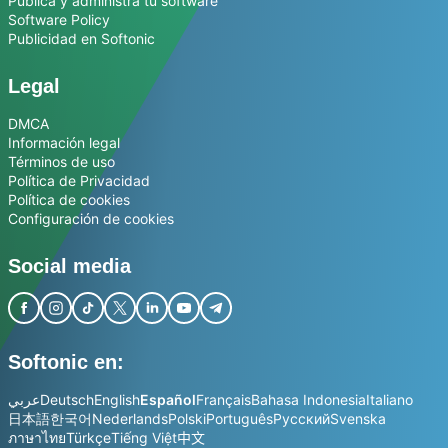
Publica y administra tu software
Software Policy
Publicidad en Softonic
Legal
DMCA
Información legal
Términos de uso
Política de Privacidad
Política de cookies
Configuración de cookies
Social media
Softonic en:
عربي
Deutsch
English
Español
Français
Bahasa Indonesia
Italiano
日本語
한국어
Nederlands
Polski
Português
Русский
Svenska
ภาษาไทย
Türkçe
Tiếng Việt
中文