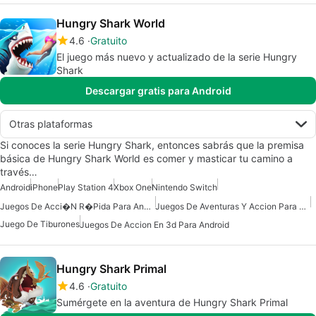
Hungry Shark World
4.6
Gratuito
El juego más nuevo y actualizado de la serie Hungry
Shark
Descargar gratis para Android
Otras plataformas
Si conoces la serie Hungry Shark, entonces sabrás que la premisa
básica de Hungry Shark World es comer y masticar tu camino a
través…
Android
iPhone
Play Station 4
Xbox One
Nintendo Switch
Juegos De Acci�n R�pida Para Android
Juegos De Aventuras Y Accion Para Android
Juego De Tiburones
Juegos De Accion En 3d Para Android
Hungry Shark Primal
4.6
Gratuito
Sumérgete en la aventura de Hungry Shark Primal