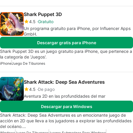
Shark Puppet 3D
4.5
Gratuito
Un programa gratuito para iPhone, por Influencer Apps
GmbH.
Descargar gratis para iPhone
Shark Puppet 3D es un juego gratuito para iPhone, que pertenece a
la categoría de 'Juegos'.
iPhone
Juego De Tiburones
Shark Attack: Deep Sea Adventures
4.5
De pago
Aventura 2D en las profundidades del mar
Descargar para Windows
Shark Attack: Deep Sea Adventures es un emocionante juego de
acción en 2D que lleva a los jugadores a explorar las profundidades
del océano.…
Windows
Juego De Tiburones
Juegos Submarinos Para Windows