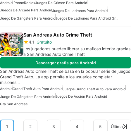
Android
iPhone
Roblox
Juegos De Crimen Para Android
Juegos De Arcade Para Android
Juegos De Ladrones Para Android
Juego De Gángsters Para Android
Juegos De Ladrones Para Android Gratis
San Andreas Auto Crime Theft
4.1
Gratuito
Los jugadores pueden liberar su mafioso interior gracias
a San Andreas Auto Crime Theft
Descargar gratis para Android
San Andreas Auto Crime Theft se basa en la popular serie de juegos
Grand Theft Auto. La app permite a los usuarios completar
misiones…
Android
Grand Theft Auto Para Android
Juegos Grand Theft Auto Para Android
Juegos De Acción Para Android
Juego De Gángsters Para Android
Gta San Andreas
1
2
3
4
5
Última