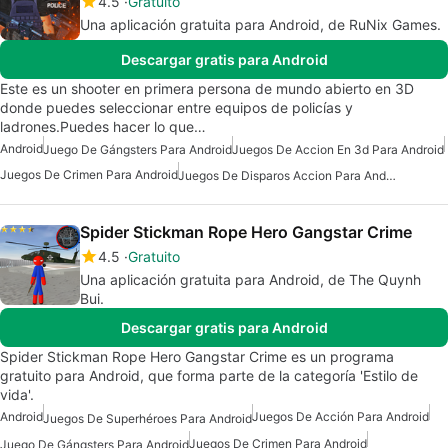
4.5
Gratuito
Una aplicación gratuita para Android, de RuNix Games.
Descargar gratis para Android
Este es un shooter en primera persona de mundo abierto en 3D
donde puedes seleccionar entre equipos de policías y
ladrones.Puedes hacer lo que…
Android
Juego De Gángsters Para Android
Juegos De Accion En 3d Para Android
Juegos De Crimen Para Android
Juegos De Disparos Accion Para Android
Spider Stickman Rope Hero Gangstar Crime
4.5
Gratuito
Una aplicación gratuita para Android, de The Quynh
Bui.
Descargar gratis para Android
Spider Stickman Rope Hero Gangstar Crime es un programa
gratuito para Android, que forma parte de la categoría 'Estilo de
vida'.
Android
Juegos De Acción Para Android
Juegos De Superhéroes Para Android
Juegos De Crimen Para Android
Juego De Gángsters Para Android