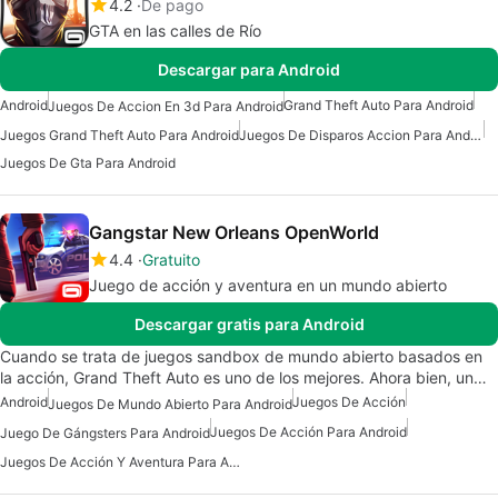
4.2
De pago
GTA en las calles de Río
Descargar para Android
Android
Grand Theft Auto Para Android
Juegos De Accion En 3d Para Android
Juegos Grand Theft Auto Para Android
Juegos De Disparos Accion Para Android
Juegos De Gta Para Android
Gangstar New Orleans OpenWorld
4.4
Gratuito
Juego de acción y aventura en un mundo abierto
Descargar gratis para Android
Cuando se trata de juegos sandbox de mundo abierto basados en
la acción, Grand Theft Auto es uno de los mejores. Ahora bien, un…
Android
Juegos De Acción
Juegos De Mundo Abierto Para Android
Juegos De Acción Para Android
Juego De Gángsters Para Android
Juegos De Acción Y Aventura Para Android