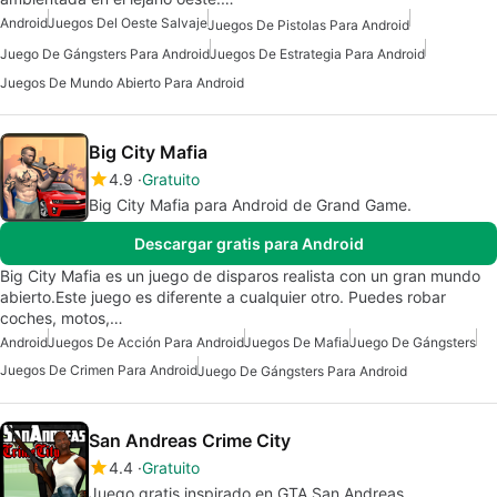
Android
Juegos Del Oeste Salvaje
Juegos De Pistolas Para Android
Juego De Gángsters Para Android
Juegos De Estrategia Para Android
Juegos De Mundo Abierto Para Android
Big City Mafia
4.9
Gratuito
Big City Mafia para Android de Grand Game.
Descargar gratis para Android
Big City Mafia es un juego de disparos realista con un gran mundo
abierto.Este juego es diferente a cualquier otro. Puedes robar
coches, motos,…
Android
Juegos De Acción Para Android
Juegos De Mafia
Juego De Gángsters
Juegos De Crimen Para Android
Juego De Gángsters Para Android
San Andreas Crime City
4.4
Gratuito
Juego gratis inspirado en GTA San Andreas