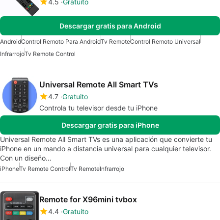
4.5
Gratuito
Descargar gratis para Android
Android
Control Remoto Para Android
Tv Remote
Control Remoto Universal
Infrarrojo
Tv Remote Control
Universal Remote All Smart TVs
4.7
Gratuito
Controla tu televisor desde tu iPhone
Descargar gratis para iPhone
Universal Remote All Smart TVs es una aplicación que convierte tu
iPhone en un mando a distancia universal para cualquier televisor.
Con un diseño…
iPhone
Tv Remote Control
Tv Remote
Infrarrojo
Remote for X96mini tvbox
4.4
Gratuito