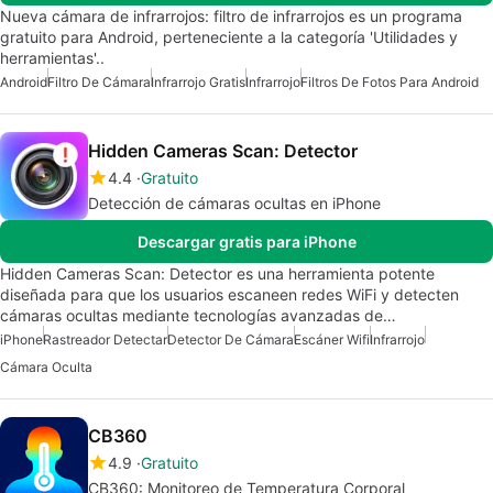
Nueva cámara de infrarrojos: filtro de infrarrojos es un programa
gratuito para Android, perteneciente a la categoría 'Utilidades y
herramientas'..
Android
Filtro De Cámara
Infrarrojo Gratis
Infrarrojo
Filtros De Fotos Para Android
Hidden Cameras Scan: Detector
4.4
Gratuito
Detección de cámaras ocultas en iPhone
Descargar gratis para iPhone
Hidden Cameras Scan: Detector es una herramienta potente
diseñada para que los usuarios escaneen redes WiFi y detecten
cámaras ocultas mediante tecnologías avanzadas de…
iPhone
Rastreador Detectar
Detector De Cámara
Escáner Wifi
Infrarrojo
Cámara Oculta
CB360
4.9
Gratuito
CB360: Monitoreo de Temperatura Corporal