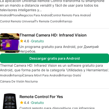
La aplicación Universal Remote Control transforma tu smartphone
en un mando a distancia versátil y fácil de usar para todos los
televisores inteligentes y…
Android
iPhone
Negocios Para Android
Control Remoto Para Android
Control Remoto Universal
Tv Remote Control
Infrarrojo
Thermal Camera HD: Infrared Vision
4.6
Gratuito
Un programa gratuito para Android, por Дмитрий
Негребов.
Descargar gratis para Android
Thermal Camera HD: Infrared Vision es un software gratuito para
Android, que forma parte de la categoría 'Utilidades y Herramientas'.
Android
Infrarrojo
Cámara Móvil Para Android
Infrarrojo Gratis
Cámara De Visión Nocturna
Remote Control For Yes
4.4
Gratuito
Control remoto para dispositivos con infrarrojos