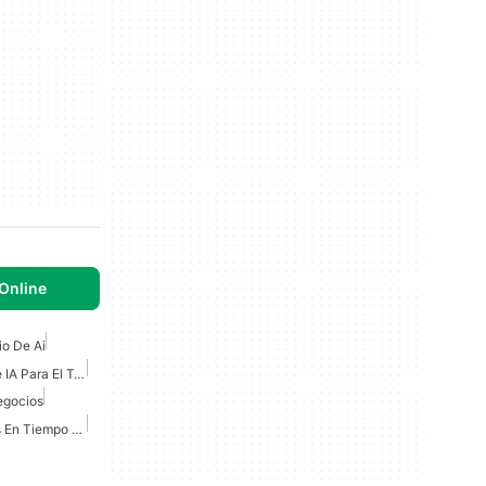
Online
o De Ai
Mejores Herramientas De IA Para El Trabajo
egocios
IA De Borde Para Análisis En Tiempo Real