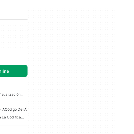
nline
Herramienta De IA Para Visualización De Datos
 IA
Código De IA
Mejor IA Para Ayudar Con La Codificación