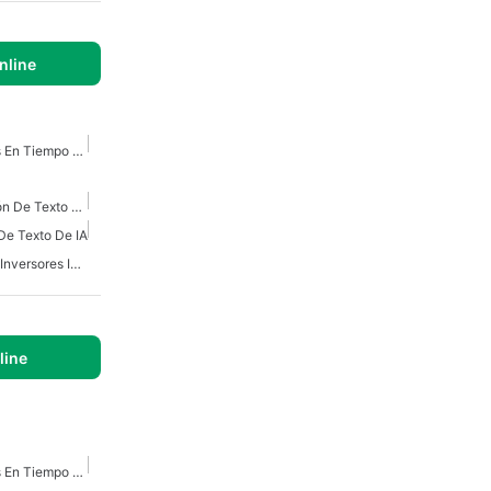
nline
IA De Borde Para Análisis En Tiempo Real
Herramienta De Detección De Texto De IA
De Texto De IA
Herramientas De IA Para Inversores Inmobiliarios
line
IA De Borde Para Análisis En Tiempo Real