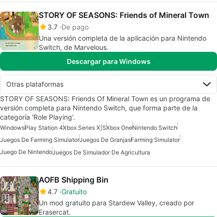
STORY OF SEASONS: Friends of Mineral Town
3.7
De pago
Una versión completa de la aplicación para Nintendo
Switch, de Marvelous.
Descargar para Windows
Otras plataformas
STORY OF SEASONS: Friends Of Mineral Town es un programa de
versión completa para Nintendo Switch, que forma parte de la
categoría 'Role Playing'.
Windows
Play Station 4
Xbox Series X|S
Xbox One
Nintendo Switch
Juegos De Farming Simulator
Juegos De Granjas
Farming Simulator
Juego De Nintendo
Juegos De Simulador De Agricultura
AOFB Shipping Bin
4.7
Gratuito
Un mod gratuito para Stardew Valley, creado por
Erasercat.