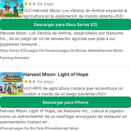
4.4
De pago
<h2>Harvest Moon: Los Vientos de Anthos expande la
agricultura en la exploración de mundo abierto</h2>
Descargar para Xbox Series X|S
Harvest Moon: Los Vientos de Anthos, desarrollado por Natsume
Inc., es un juego de rol de simulación agrícola que pide a los
jugadores restaurar…
Xbox Series X|S
Juegos De Granjas
Juegos De Mundo Abierto
Harvest Moon
Farming Simulator
Harvest Moon: Light of Hope
4.4
De pago
<h2>RPG de agricultura costera que reconstruye un
pueblo a través de un juego paciente</h2>
Descargar para iPhone
Harvest Moon: Light of Hope, de Natsume Inc., coloca al jugador
como un sobreviviente de un naufragio encargado de restaurar un
asentamiento costero en…
iPhone
Juegos De Rol Para IPhone
Harvest Moon