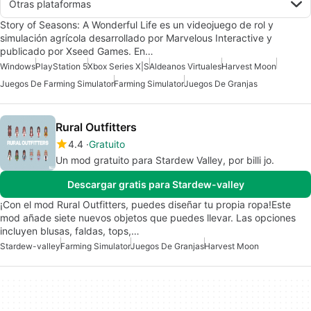
Otras plataformas
Story of Seasons: A Wonderful Life es un videojuego de rol y
simulación agrícola desarrollado por Marvelous Interactive y
publicado por Xseed Games. En…
Windows
PlayStation 5
Xbox Series X|S
Aldeanos Virtuales
Harvest Moon
Juegos De Farming Simulator
Farming Simulator
Juegos De Granjas
Rural Outfitters
4.4
Gratuito
Un mod gratuito para Stardew Valley, por billi jo.
Descargar gratis para Stardew-valley
¡Con el mod Rural Outfitters, puedes diseñar tu propia ropa!Este
mod añade siete nuevos objetos que puedes llevar. Las opciones
incluyen blusas, faldas, tops,…
Stardew-valley
Farming Simulator
Juegos De Granjas
Harvest Moon