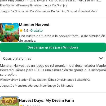
para PlayStation 4 que invita a los jugadores a sumergirse en la…
PlayStation 4
Farming Simulator
Juegos De Granjas
Juegos De Simulación De Vida
Juegos De Farming Simulator
Harvest Moon
Monster Harvest
4.9
Gratuito
Una vuelta de tuerca a la popular fórmula de simulación
de granjas.
Descargar gratis para Windows
Otras plataformas
Monster Harvest es un juego de rol premium del desarrollador Maple
Powered Games para PC. Es una simulación de granja que incorpora
su propio…
Windows
Play Station 5
Play Station 4
Xbox One
Nintendo Switch
RPG
Juegos De Monstruos
Harvest Moon
Juego De Nintendo
Harvest Days: My Dream Farm