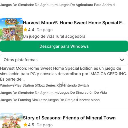
Juegos De Simulador De Agricultura
Juegos De Agricultura Para Android
Harvest Moon®: Home Sweet Home Special Edition
4.4
De pago
Un juego de vida rural acogedora
Descargar para Windows
Otras plataformas
Harvest Moon: Home Sweet Home Special Edition es un juego de
simulación para PC y consolas desarrollado por IMAGICA GEEQ INC.
Es parte de…
Windows
Play Station 5
Xbox Series X|S
Nintendo Switch
Juegos De Simulación De Vida
Juegos De Simulador De Agricultura
Juegos De Farming Simulator
Juegos De Granjas
Harvest Moon
Story of Seasons: Friends of Mineral Town
4.5
De pago