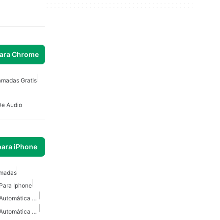
para Chrome
amadas Gratis
De Audio
para iPhone
amadas
Para Iphone
Grabadora De Llamadas Automática Gratuita Para IPhone
Grabadora De Llamadas Automática Para IPhone