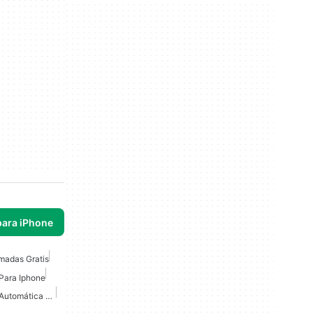
para iPhone
madas Gratis
Para Iphone
Grabadora De Llamadas Automática Gratuita Para IPhone