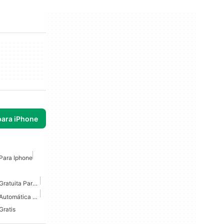
para iPhone
Para Iphone
Grabadora De Llamadas Gratuita Para Iphone
Grabadora De Llamadas Automática Para IPhone
Gratis