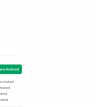
para Android
ra Android
Android
droid
ndroid