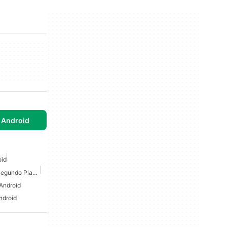
 Android
oid
Grabadora De Video En Segundo Plano Para Android
Android
ndroid