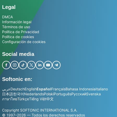
Legal
DMCA
Información legal
Términos de uso
Política de Privacidad
Política de cookies
Configuración de cookies
Social media
Softonic en:
عربي
Deutsch
English
Español
Français
Bahasa Indonesia
Italiano
日本語
한국어
Nederlands
Polski
Português
Русский
Svenska
ภาษาไทย
Türkçe
Tiếng Việt
中文
Copyright SOFTONIC INTERNATIONAL S.A.
© 1997–2026 — Todos los derechos reservados