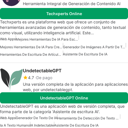
Herramienta Integral de Generación de Contenido AI
Techxperts Online
Techxperts es una plataforma web que ofrece un conjunto de
herramientas avanzadas de generación de contenido, tanto textual
como visual, utilizando inteligencia artificial. Este…
Web Apps
Mejores Herramientas De IA Para Escritores
Mejores Herramientas De IA Para Creadores De Contenido
Generador De Imágenes A Partir De Texto De IA
Asistente De Escritura De IA
Herramientas De Escritura De Artículos De IA
UndetectableGPT
4.7
De pago
Una versión completa de la aplicación para aplicaciones
web, por undetectablegpt.
UndetectableGPT Online
UndetectableGPT es una aplicación web de versión completa, que
forma parte de la categoría 'Asistente de escritura AI'.
Web Apps
Generador De Texto De IA
Herramienta De Detección De Texto De IA
Ia A Texto Humano
IA Indetectable
Asistente De Escritura De IA