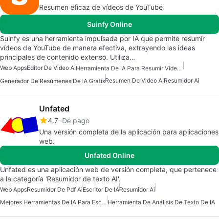
Resumen eficaz de vídeos de YouTube
Suinfy Online
Suinfy es una herramienta impulsada por IA que permite resumir
vídeos de YouTube de manera efectiva, extrayendo las ideas
principales de contenido extenso. Utiliza…
Web Apps
Editor De Video Ai
Herramienta De IA Para Resumir Videos De YouTube
Resumen De Video Ai
Resumidor Ai
Generador De Resúmenes De IA Gratis
Unfated
4.7
De pago
Una versión completa de la aplicación para aplicaciones
web.
Unfated Online
Unfated es una aplicación web de versión completa, que pertenece
a la categoría 'Resumidor de texto AI'.
Web Apps
Resumidor De Pdf Ai
Escritor De IA
Resumidor Ai
Mejores Herramientas De IA Para Escritores
Herramienta De Análisis De Texto De IA