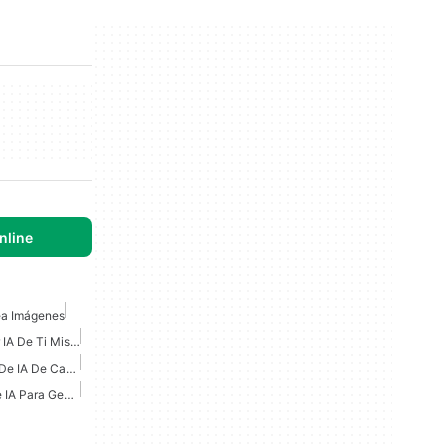
nline
ea Imágenes
Imágenes Generadas Por IA De Ti Mismo Gratis
Generador De Imágenes De IA De Canva
Mejores Herramientas De IA Para Generar Imágenes