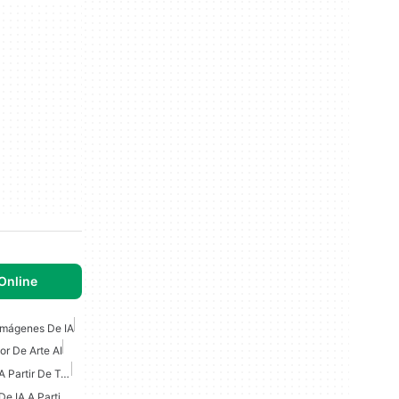
Online
Imágenes De IA
r De Arte AI
Generador De Imágenes A Partir De Texto De IA
Generador De Imágenes De IA A Partir De Texto