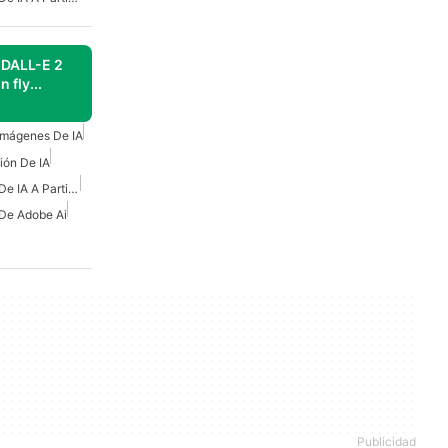
 DALL-E 2
 fly...
Imágenes De IA
ión De IA
Generador De Imágenes De IA A Partir De Texto
De Adobe Ai