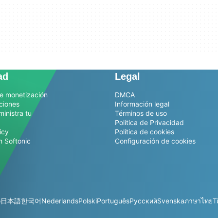
ad
Legal
e monetización
DMCA
ciones
Información legal
ministra tu
Términos de uso
Política de Privacidad
icy
Política de cookies
n Softonic
Configuración de cookies
o
日本語
한국어
Nederlands
Polski
Português
Русский
Svenska
ภาษาไทย
T