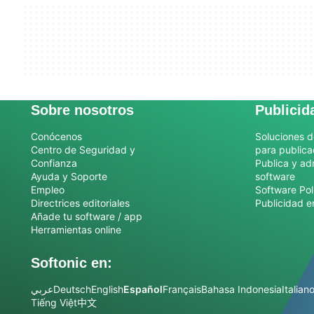
Sobre nosotros
Publicid
Conócenos
Soluciones d
Centro de Seguridad y
para publica
Confianza
Publica y ad
Ayuda y Soporte
software
Empleo
Software Pol
Directrices editoriales
Publicidad e
Añade tu software / app
Herramientas online
Softonic en:
عربي
Deutsch
English
Español
Français
Bahasa Indonesia
Italian
Tiếng Việt
中文