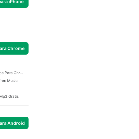
para iPhone
para Chrome
Mejor Extensión De Música Para Chrome
Free Music
Mp3 Gratis
para Android