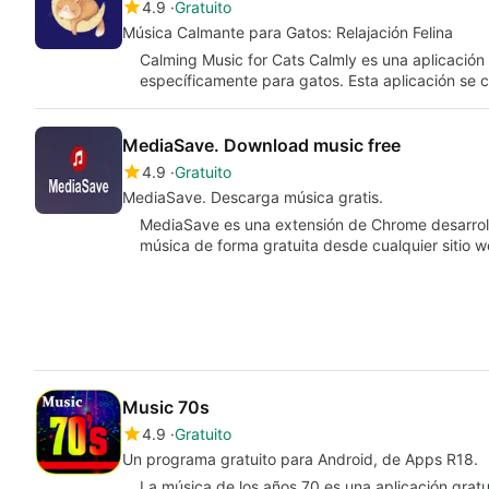
4.9
Gratuito
Música Calmante para Gatos: Relajación Felina
Calming Music for Cats Calmly es una aplicación
específicamente para gatos. Esta aplicación se 
MediaSave. Download music free
4.9
Gratuito
MediaSave. Descarga música gratis.
MediaSave es una extensión de Chrome desarroll
música de forma gratuita desde cualquier sitio 
Music 70s
4.9
Gratuito
Un programa gratuito para Android, de Apps R18.
La música de los años 70 es una aplicación grat