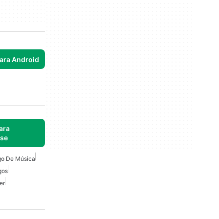
para Android
ara
ise
go De Música
gos
er