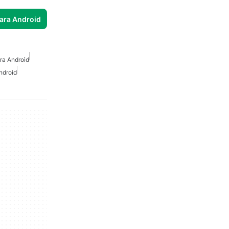
para Android
ra Android
ndroid