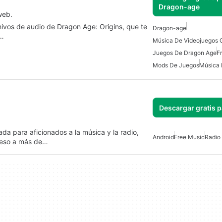
Dragon-age
web.
hivos de audio de Dragon Age: Origins, que te
Dragon-age
o…
Música De Videojuegos G
Juegos De Dragon Age
F
Mods De Juegos
Música 
Descargar gratis 
da para aficionados a la música y la radio,
Android
Free Music
Radio
cceso a más de…