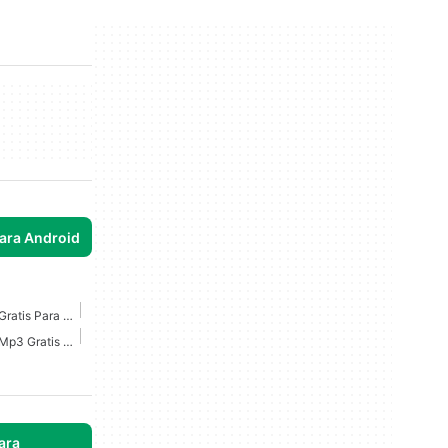
para Android
Descargador De Música Gratis Para Android
Descargador De Música Mp3 Gratis Para Android
ara