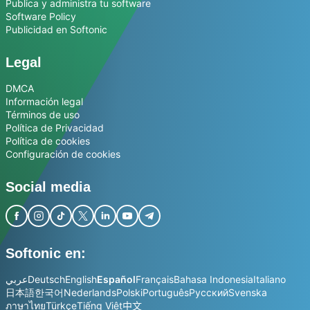
Publica y administra tu software
Software Policy
Publicidad en Softonic
Legal
DMCA
Información legal
Términos de uso
Política de Privacidad
Política de cookies
Configuración de cookies
Social media
Softonic en:
عربي
Deutsch
English
Español
Français
Bahasa Indonesia
Italiano
日本語
한국어
Nederlands
Polski
Português
Русский
Svenska
ภาษาไทย
Türkçe
Tiếng Việt
中文