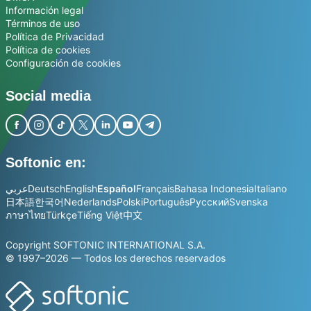
Información legal
Términos de uso
Política de Privacidad
Política de cookies
Configuración de cookies
Social media
Softonic en:
عربي
Deutsch
English
Español
Français
Bahasa Indonesia
Italiano
日本語
한국어
Nederlands
Polski
Português
Русский
Svenska
ภาษาไทย
Türkçe
Tiếng Việt
中文
Copyright SOFTONIC INTERNATIONAL S.A.
© 1997–2026 — Todos los derechos reservados