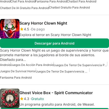
Android
Chat Para Android
Fantasma Para Android
Chatbot Para Android
Chatbot Gratuito Para Android
Chatbot De IA Gratuito Para Android
Scary Horror Clown Night
4.5
De pago
Explora el terror en Scary Horror Clown Night
Descargar para Android
Scary Horror Clown Night es un juego de supervivencia y horror que
promete mantener a los jugadores al borde de sus asientos.
Diseñado para…
Android
Juegos De Acción Para Android
Juegos De Terror De Supervivencia Para Android
Juegos De Survival Horror
Juegos De Terror De Supervivencia Gratuitos Para Android
Fantasma Para Android
Ghost Voice Box - Spirit Communicator
4.3
Gratuito
Un programa gratuito para Android, de Weasel.