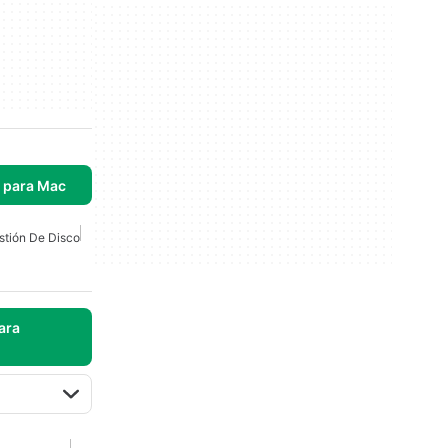
s para Mac
stión De Disco
ara