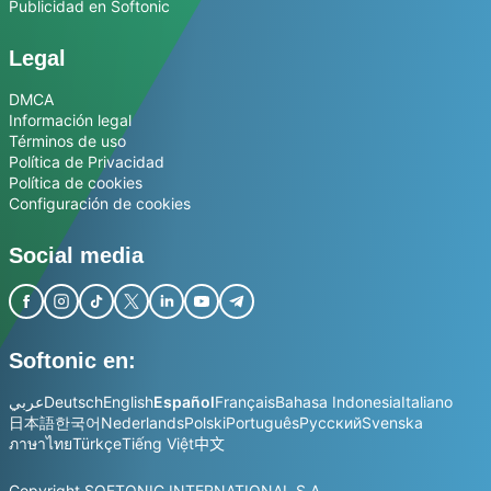
Publicidad en Softonic
Legal
DMCA
Información legal
Términos de uso
Política de Privacidad
Política de cookies
Configuración de cookies
Social media
Softonic en:
عربي
Deutsch
English
Español
Français
Bahasa Indonesia
Italiano
日本語
한국어
Nederlands
Polski
Português
Русский
Svenska
ภาษาไทย
Türkçe
Tiếng Việt
中文
Copyright SOFTONIC INTERNATIONAL S.A.