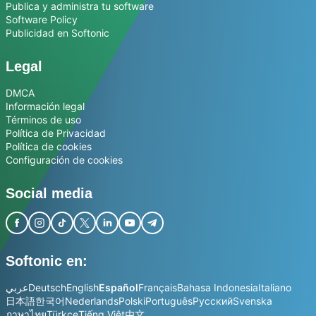
Publica y administra tu software
Software Policy
Publicidad en Softonic
Legal
DMCA
Información legal
Términos de uso
Política de Privacidad
Política de cookies
Configuración de cookies
Social media
Softonic en:
عربي
Deutsch
English
Español
Français
Bahasa Indonesia
Italiano
日本語
한국어
Nederlands
Polski
Português
Русский
Svenska
ภาษาไทย
Türkçe
Tiếng Việt
中文