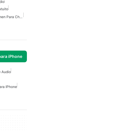
dio
tuito
Mejor Extensión De Volumen Para Chrome
para iPhone
 Audio
ara IPhone