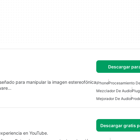
Descargar par
iseñado para manipular la imagen estereofónica
iPhone
Procesamiento De
tware…
Mezclador De Audio
Plug
Mejorador De Audio
Prod
Descargar gratis 
 experiencia en YouTube.