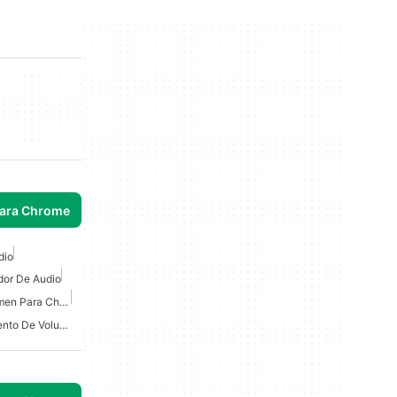
para Chrome
dio
dor De Audio
Mejor Extensión De Volumen Para Chrome
Mejor Extensión De Aumento De Volumen Para Chrome