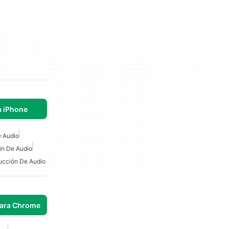
a iPhone
 Audio
in De Audio
ucción De Audio
para Chrome