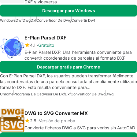
DXF y viceversa
Descargar para Windows
Windows
Dwf
Dwg
Dxf
Convertidor De Dwg
Convertir Dwf
E-Plan Parsel DXF
4.1
Gratuito
E-Plan Parsel DXF: Una herramienta conveniente para
convertir coordenadas de parcelas al formato DXF
Descargar gratis para Chrome
Con E-Plan Parsel DXF, los usuarios pueden transformar fácilmente
las coordenadas de una parcela consultada al ampliamente utilizado
formato DXF. Esto resulta conveniente para…
Chrome
Programa De Cad
Visor De Dxf
Dxf
Convertidor De Dwg
Dwg
DWG to SVG Converter MX
2.8
Versión de prueba
Convierte ficheros DWG a SVG para verlos sin AutoCAD