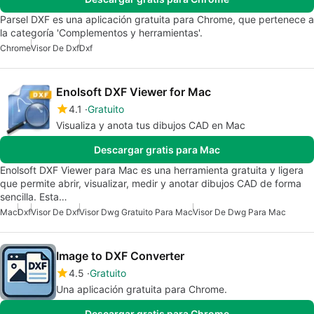
Parsel DXF es una aplicación gratuita para Chrome, que pertenece a
la categoría 'Complementos y herramientas'.
Chrome
Visor De Dxf
Dxf
Enolsoft DXF Viewer for Mac
4.1
Gratuito
Visualiza y anota tus dibujos CAD en Mac
Descargar gratis para Mac
Enolsoft DXF Viewer para Mac es una herramienta gratuita y ligera
que permite abrir, visualizar, medir y anotar dibujos CAD de forma
sencilla. Esta…
Mac
Dxf
Visor De Dxf
Visor Dwg Gratuito Para Mac
Visor De Dwg Para Mac
Image to DXF Converter
4.5
Gratuito
Una aplicación gratuita para Chrome.
Descargar gratis para Chrome