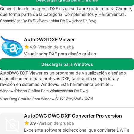
Convertidor de Imagen a DXF es un software gratuito para Chrome,
que forma parte de la categoría 'Complementos y Herramientas'.
Chrome
Visor De Dxf
Dxf
Convertidor De Dwg
Visor De Dwg
AutoDWG DXF Viewer
4.9
Versión de prueba
Visualizador DXF para diseño gráfico
Descargar para Windows
AutoDWG DXF Viewer es un programa de visualización diseñado
específicamente para archivos DXF, facilitando su apertura y
revisión en sistemas Windows. Esta herramienta permite…
Windows
Diseno Grafico Para Windows
Visor De Dwg
Visor Dwg Gratuito
Dxf
Visor Dwg Gratuito Para Windows
AutoDWG DWG DXF Converter Pro version
3.9
Versión de prueba
Excelente software bidireccional que convierte DWF a