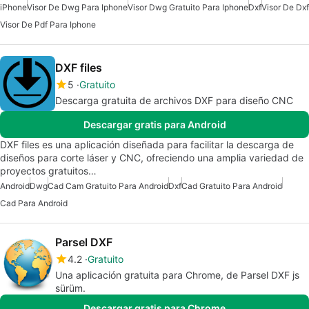
iPhone
Visor De Dwg Para Iphone
Visor Dwg Gratuito Para Iphone
Dxf
Visor De Dxf
Visor De Pdf Para Iphone
DXF files
5
Gratuito
Descarga gratuita de archivos DXF para diseño CNC
Descargar gratis para Android
DXF files es una aplicación diseñada para facilitar la descarga de
diseños para corte láser y CNC, ofreciendo una amplia variedad de
proyectos gratuitos…
Android
Dwg
Cad Cam Gratuito Para Android
Dxf
Cad Gratuito Para Android
Cad Para Android
Parsel DXF
4.2
Gratuito
Una aplicación gratuita para Chrome, de Parsel DXF js
sürüm.
Descargar gratis para Chrome