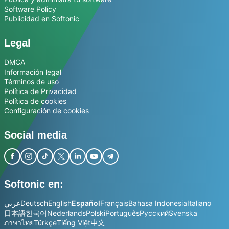
Software Policy
Publicidad en Softonic
Legal
DMCA
Información legal
Términos de uso
Política de Privacidad
Política de cookies
Configuración de cookies
Social media
Softonic en:
عربي
Deutsch
English
Español
Français
Bahasa Indonesia
Italiano
日本語
한국어
Nederlands
Polski
Português
Русский
Svenska
ภาษาไทย
Türkçe
Tiếng Việt
中文