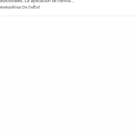
adicionales. La aplicación se centra…
Android
Visor De Dxf
Dxf