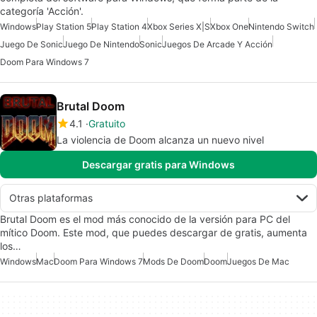
categoría 'Acción'.
Windows
Play Station 5
Play Station 4
Xbox Series X|S
Xbox One
Nintendo Switch
Juego De Sonic
Juego De Nintendo
Sonic
Juegos De Arcade Y Acción
Doom Para Windows 7
Brutal Doom
4.1
Gratuito
La violencia de Doom alcanza un nuevo nivel
Descargar gratis para Windows
Otras plataformas
Brutal Doom es el mod más conocido de la versión para PC del
mítico Doom. Este mod, que puedes descargar de gratis, aumenta
los…
Windows
Mac
Doom Para Windows 7
Mods De Doom
Doom
Juegos De Mac