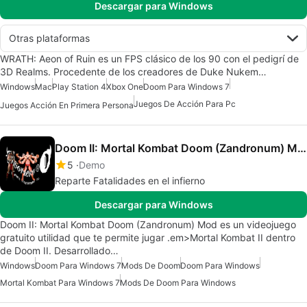
Descargar para Windows
Otras plataformas
WRATH: Aeon of Ruin es un FPS clásico de los 90 con el pedigrí de
3D Realms. Procedente de los creadores de Duke Nukem…
Windows
Mac
Play Station 4
Xbox One
Doom Para Windows 7
Juegos De Acción Para Pc
Juegos Acción En Primera Persona
Doom II: Mortal Kombat Doom (Zandronum) Mod
5
Demo
Reparte Fatalidades en el infierno
Descargar para Windows
Doom II: Mortal Kombat Doom (Zandronum) Mod es un videojuego
gratuito utilidad que te permite jugar .em>Mortal Kombat II dentro
de Doom II. Desarrollado…
Windows
Doom Para Windows 7
Mods De Doom
Doom Para Windows
Mortal Kombat Para Windows 7
Mods De Doom Para Windows