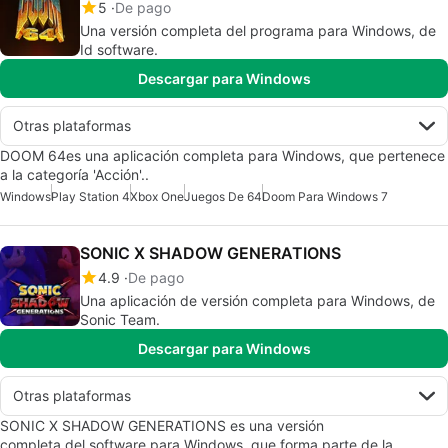
5
De pago
Una versión completa del programa para Windows, de
Id software.
Descargar para Windows
Otras plataformas
DOOM 64es una aplicación completa para Windows, que pertenece
a la categoría 'Acción'..
Windows
Play Station 4
Xbox One
Juegos De 64
Doom Para Windows 7
SONIC X SHADOW GENERATIONS
4.9
De pago
Una aplicación de versión completa para Windows, de
Sonic Team.
Descargar para Windows
Otras plataformas
SONIC X SHADOW GENERATIONS es una versión
completa del software para Windows, que forma parte de la