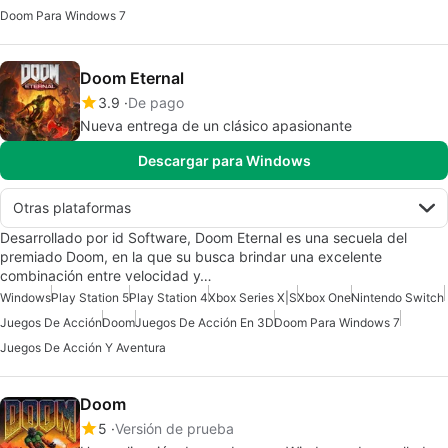
Doom Para Windows 7
Doom Eternal
3.9
De pago
Nueva entrega de un clásico apasionante
Descargar para Windows
Otras plataformas
Desarrollado por id Software, Doom Eternal es una secuela del
premiado Doom, en la que su busca brindar una excelente
combinación entre velocidad y…
Windows
Play Station 5
Play Station 4
Xbox Series X|S
Xbox One
Nintendo Switch
Juegos De Acción
Doom
Juegos De Acción En 3D
Doom Para Windows 7
Juegos De Acción Y Aventura
Doom
5
Versión de prueba