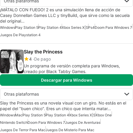
Otras plataformas
¡MÁTALO CON FUEGO! 2 es una simulación llena de acción de
Casey Donnellan Games LLC y tinyBuild, que sirve como la secuela
del original…
Windows
Play Station 5
Play Station 4
Xbox Series X|S
Ps4
Doom Para Windows 7
Juegos De Playstation 4
Slay the Princess
4
De pago
Un programa de versión completa para Windows,
creado por Black Tabby Games.
Descargar para Windows
Otras plataformas
Slay the Princess es una novela visual con un giro. No estás en el
papel del "buen chico". Eres un chico que intenta matar…
Windows
Mac
Play Station 5
Play Station 4
Xbox Series X|S
Xbox One
Nintendo Switch
Doom Para Windows 7
Juegos De Aventuras
Juegos De Terror Para Mac
Juegos De Misterio Para Mac