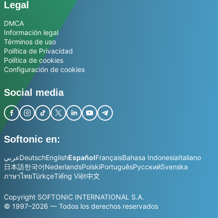
Legal
DMCA
Información legal
Términos de uso
Política de Privacidad
Política de cookies
Configuración de cookies
Social media
Softonic en:
عربي
Deutsch
English
Español
Français
Bahasa Indonesia
Italiano
日本語
한국어
Nederlands
Polski
Português
Русский
Svenska
ภาษาไทย
Türkçe
Tiếng Việt
中文
Copyright SOFTONIC INTERNATIONAL S.A.
© 1997–2026 — Todos los derechos reservados