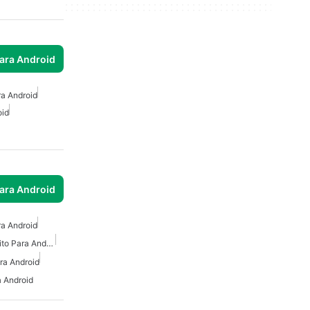
para Android
ra Android
oid
para Android
ra Android
Creador De Videos Gratuito Para Android
ra Android
 Android