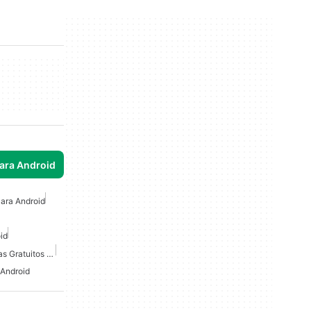
para Android
ara Android
id
Juegos De Rompecabezas Gratuitos Para Android
 Android