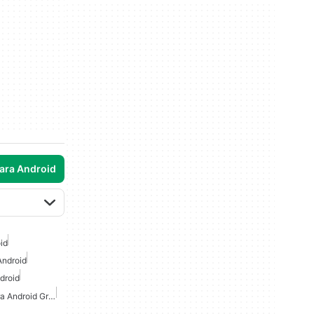
para Android
id
Android
droid
Juegos De Asesinato Para Android Gratis