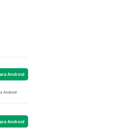
para Android
ra Android
para Android