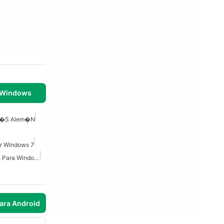
 Windows
ngl�s Alem�n
or Windows 7
Diccionario Sin Conexión Para Windows
para Android