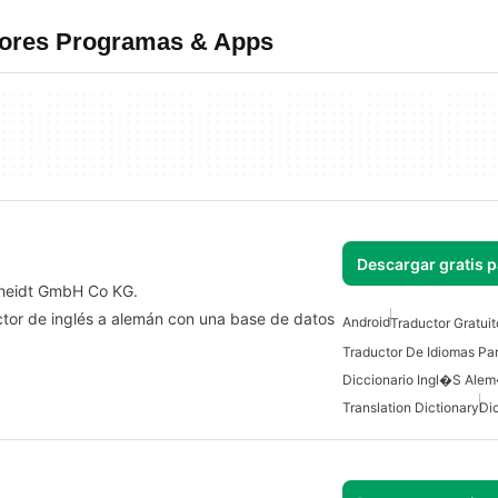
ejores Programas & Apps
Descargar gratis 
cheidt GmbH Co KG.
uctor de inglés a alemán con una base de datos
Android
Traductor Gratui
Traductor De Idiomas Pa
Diccionario Ingl�s Ale
Translation Dictionary
Di