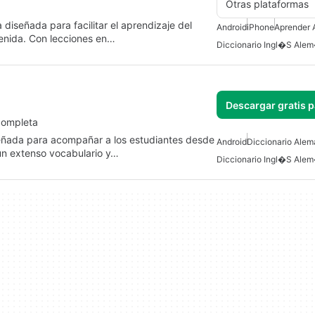
Otras plataformas
diseñada para facilitar el aprendizaje del
Android
iPhone
Aprender 
enida. Con lecciones en…
Diccionario Ingl�s Ale
Descargar gratis 
completa
eñada para acompañar a los estudiantes desde
Android
Diccionario Alem
 un extenso vocabulario y…
Diccionario Ingl�s Ale