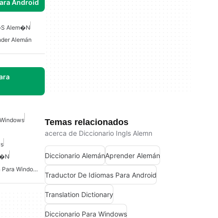
para Android
l�s Alem�n
nder Alemán
ara
a Windows
Temas relacionados
acerca de Diccionario Ingls Alemn
ws
Diccionario Alemán
Aprender Alemán
m�n
Diccionario Sin Conexión Para Windows
Traductor De Idiomas Para Android
Translation Dictionary
Diccionario Para Windows