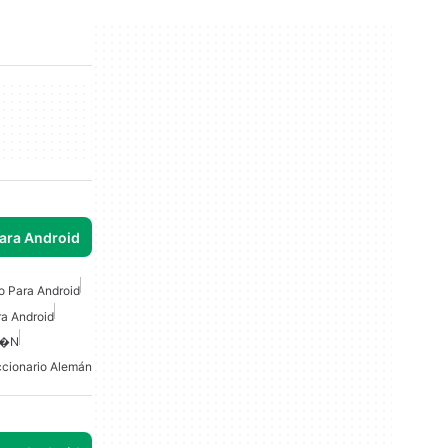
para Android
to Para Android
ra Android
m�n
ccionario Alemán