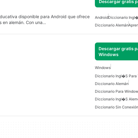
Descargar gratis 
ducativa disponible para Android que ofrece
Android
Diccionario Ing
ios en alemán. Con una…
Diccionario Alemán
Apre
Descargar gratis p
Windows
Windows
Diccionario Ingl�s Par
Diccionario Alemán
Diccionario Para Windo
Diccionario Ingl�s Ale