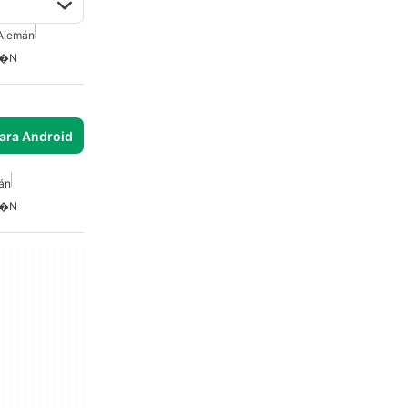
Alemán
m�n
para Android
án
m�n