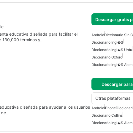
Descargar gratis 
le
nta educativa diseñada para facilitar el
Android
Diccionario Sin 
e 130,000 términos y…
Diccionario Ingl�s
Diccionario Ingl�s Urdu
Diccionario Oxford
Diccionario Ingl�s Ale
Descargar para
Otras plataformas
 educativa diseñada para ayudar a los usuarios
Android
iPhone
Diccionar
s de…
Diccionario Collins
Diccionario Ingl�s Ale