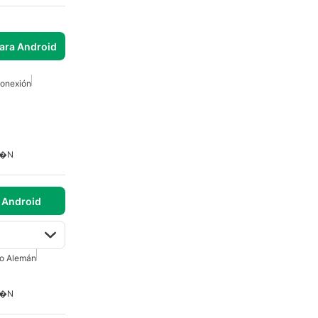
para Android
Conexión
m�n
 Android
io Alemán
m�n