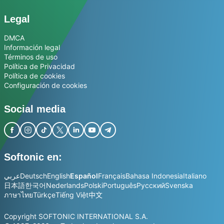
Legal
DMCA
Información legal
Términos de uso
Política de Privacidad
Política de cookies
Configuración de cookies
Social media
Softonic en:
عربي
Deutsch
English
Español
Français
Bahasa Indonesia
Italiano
日本語
한국어
Nederlands
Polski
Português
Русский
Svenska
ภาษาไทย
Türkçe
Tiếng Việt
中文
Copyright SOFTONIC INTERNATIONAL S.A.