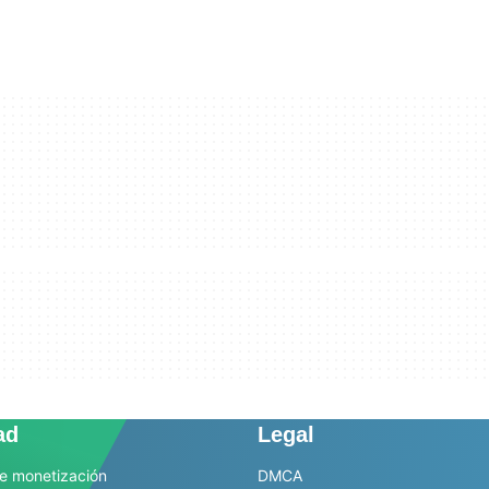
ad
Legal
e monetización
DMCA