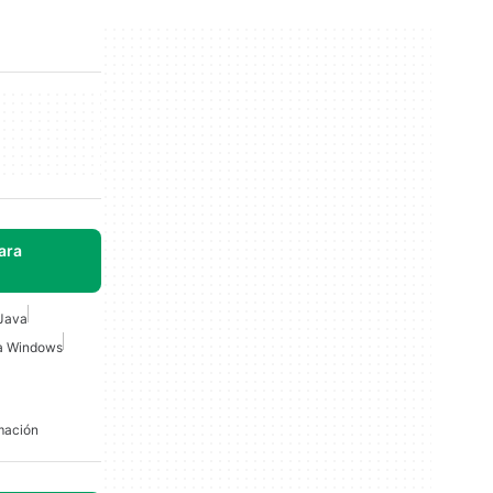
ara
Java
a Windows
mación