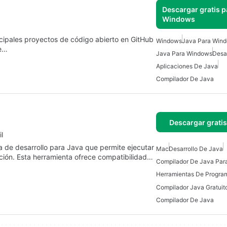
Descargar gratis p
Windows
ncipales proyectos de código abierto en GitHub
Windows
Java Para Win
te…
Java Para Windows
Desa
Aplicaciones De Java
Compilador De Java
Descargar grati
l
 de desarrollo para Java que permite ejecutar
Mac
Desarrollo De Java
ción. Esta herramienta ofrece compatibilidad…
Compilador De Java Par
Herramientas De Progra
Compilador Java Gratuit
Compilador De Java