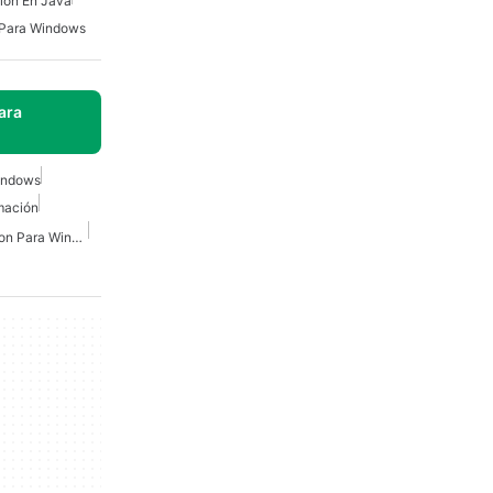
ión En Java
Para Windows
ara
Windows
mación
Lenguaje De Programacion Para Windows