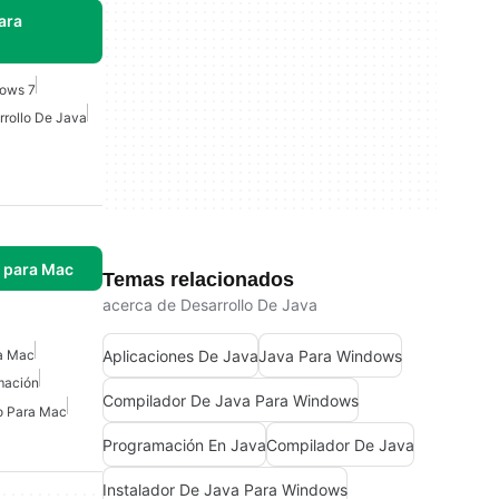
ara
dows 7
rrollo De Java
s para Mac
Temas relacionados
acerca de Desarrollo De Java
Aplicaciones De Java
Java Para Windows
a Mac
mación
Compilador De Java Para Windows
o Para Mac
Programación En Java
Compilador De Java
Instalador De Java Para Windows