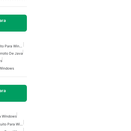
ara
Instalador De Java Gratuito Para Windows
rrollo De Java
ws
 Windows
ara
a Windows
Compilador De Java Gratuito Para Windows