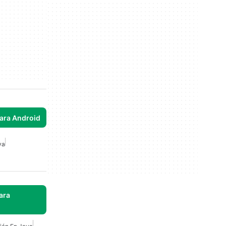
para Android
va
ara