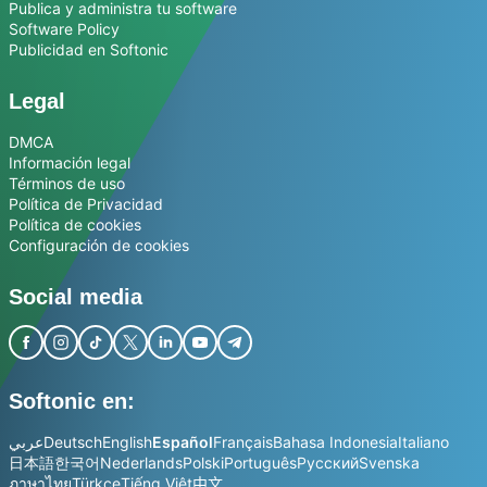
Publica y administra tu software
Software Policy
Publicidad en Softonic
Legal
DMCA
Información legal
Términos de uso
Política de Privacidad
Política de cookies
Configuración de cookies
Social media
Softonic en:
عربي
Deutsch
English
Español
Français
Bahasa Indonesia
Italiano
日本語
한국어
Nederlands
Polski
Português
Русский
Svenska
ภาษาไทย
Türkçe
Tiếng Việt
中文