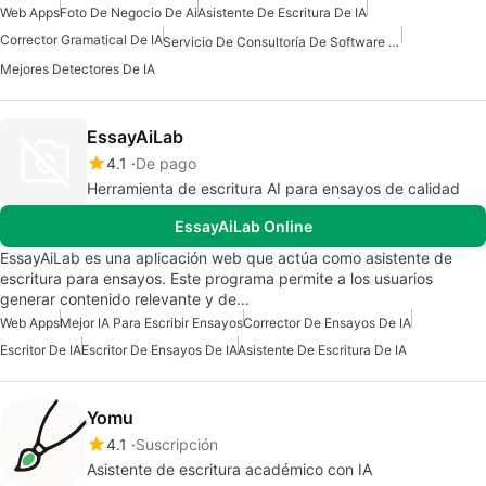
Web Apps
Foto De Negocio De Ai
Asistente De Escritura De IA
Corrector Gramatical De IA
Servicio De Consultoría De Software De IA
Mejores Detectores De IA
EssayAiLab
4.1
De pago
Herramienta de escritura AI para ensayos de calidad
EssayAiLab Online
EssayAiLab es una aplicación web que actúa como asistente de
escritura para ensayos. Este programa permite a los usuarios
generar contenido relevante y de…
Web Apps
Mejor IA Para Escribir Ensayos
Corrector De Ensayos De IA
Escritor De IA
Escritor De Ensayos De IA
Asistente De Escritura De IA
Yomu
4.1
Suscripción
Asistente de escritura académico con IA