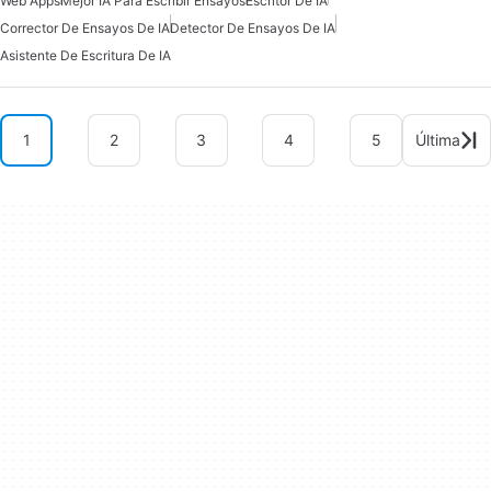
Web Apps
Mejor IA Para Escribir Ensayos
Escritor De IA
Corrector De Ensayos De IA
Detector De Ensayos De IA
Asistente De Escritura De IA
1
2
3
4
5
Última