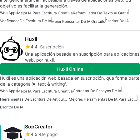
objetivo es facilitar la generación…
Web Apps
Mejor IA Para Escritura Creativa
Reformulador De Texto Ai Gratis
Verificador De Escritura De IA
Escritor De IA
Mejor Reescritor De IA Gratuito
Huxli
4.4
Suscripción
Una aplicación basada en suscripción para aplicaciones
web, por huxli.
Huxli Online
Huxli es una aplicación web basada en suscripción, que forma parte
de la categoría 'AI text & writing'.
Web Apps
Corrector De Ensayos De IA
Mejor IA Para Escritura Creativa
Herramientas De Escritura De Artículos De IA
Mejores Herramientas De IA Para Escritores
Escritor De IA
SopCreator
4.5
De pago