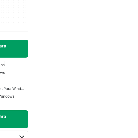
ara
vos
ows
Transferencia De Archivos Para Windows
 Windows
ara