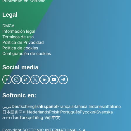
Publicidad en Softonic
Legal
DMCA
Información legal
Términos de uso
Política de Privacidad
Política de cookies
Configuración de cookies
Social media
Softonic en:
عربي
Deutsch
English
Español
Français
Bahasa Indonesia
Italiano
日本語
한국어
Nederlands
Polski
Português
Русский
Svenska
ภาษาไทย
Türkçe
Tiếng Việt
中文
Copyright SOFTONIC INTERNATIONAL S.A.