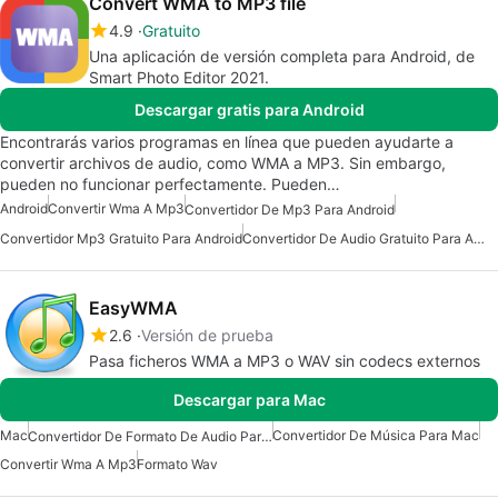
Convert WMA to MP3 file
4.9
Gratuito
Una aplicación de versión completa para Android, de
Smart Photo Editor 2021.
Descargar gratis para Android
Encontrarás varios programas en línea que pueden ayudarte a
convertir archivos de audio, como WMA a MP3. Sin embargo,
pueden no funcionar perfectamente. Pueden…
Android
Convertir Wma A Mp3
Convertidor De Mp3 Para Android
Convertidor Mp3 Gratuito Para Android
Convertidor De Audio Gratuito Para Android
EasyWMA
2.6
Versión de prueba
Pasa ficheros WMA a MP3 o WAV sin codecs externos
Descargar para Mac
Mac
Convertidor De Música Para Mac
Convertidor De Formato De Audio Para Mac
Convertir Wma A Mp3
Formato Wav