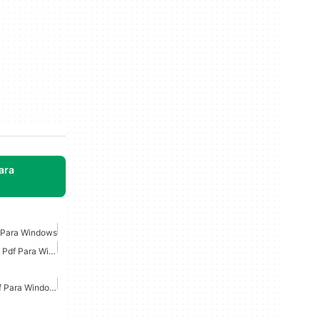
ara
s Para Windows
Convertidor De Imagen A Pdf Para Windows
Convertidor De Jpg A Pdf Para Windows