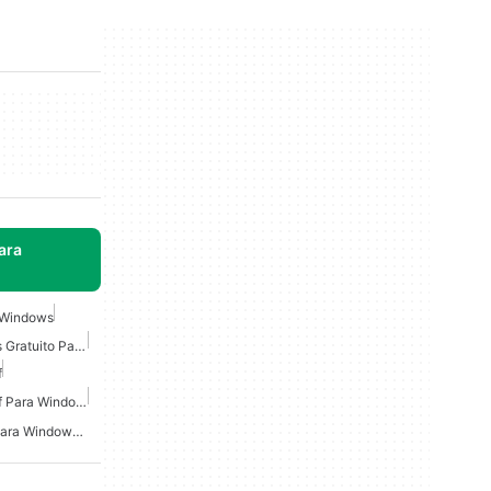
ara
a Windows
Convertidor De Imágenes Gratuito Para Windows
f
Convertidor De Jpg A Pdf Para Windows
Convertidor De Imagen Para Windows 7