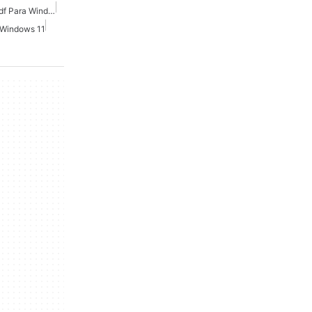
Convertidor De Word A Pdf Para Windows 10
 Windows 11