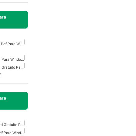
ara
Convertidor De Imagen A Pdf Para Windows
Convertidor De Jpg A Pdf Para Windows
Convertidor De Imágenes Gratuito Para Windows
f
ara
Convertidor De Pdf A Word Gratuito Para Windows
Convertidor De Word A Pdf Para Windows