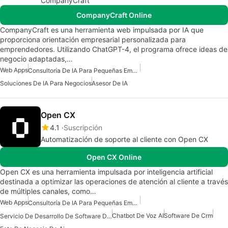
CompanyCraft
CompanyCraft Online
CompanyCraft es una herramienta web impulsada por IA que
proporciona orientación empresarial personalizada para
emprendedores. Utilizando ChatGPT-4, el programa ofrece ideas de
negocio adaptadas,…
Web Apps
Consultoría De IA Para Pequeñas Empresas
Soluciones De IA Para Negocios
Asesor De IA
Open CX
4.1
Suscripción
Automatización de soporte al cliente con Open CX
Open CX Online
Open CX es una herramienta impulsada por inteligencia artificial
destinada a optimizar las operaciones de atención al cliente a través
de múltiples canales, como…
Web Apps
Consultoría De IA Para Pequeñas Empresas
Chatbot De Voz AI
Software De Crm
Servicio De Desarrollo De Software De IA