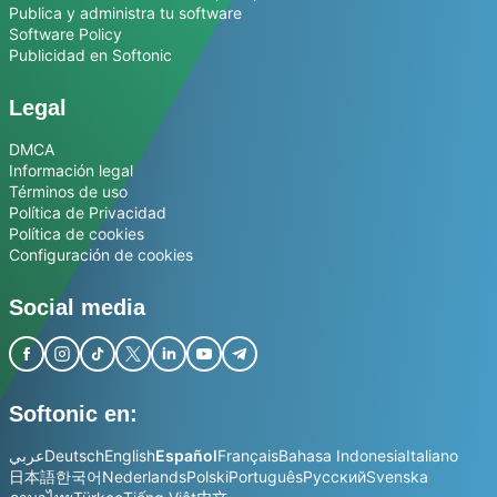
Publica y administra tu software
Software Policy
Publicidad en Softonic
Legal
DMCA
Información legal
Términos de uso
Política de Privacidad
Política de cookies
Configuración de cookies
Social media
Softonic en:
عربي
Deutsch
English
Español
Français
Bahasa Indonesia
Italiano
日本語
한국어
Nederlands
Polski
Português
Русский
Svenska