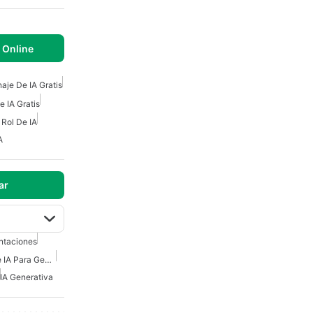
 Online
aje De IA Gratis
 IA Gratis
 Rol De IA
A
ar
ntaciones
Mejores Herramientas De IA Para Generar Imágenes
IA Generativa