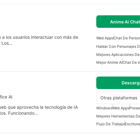
Anime Ai Chat
 a los usuarios interactuar con más de
Web Apps
Chat De Person
. Los…
Hablar Con Personajes De
Mejores Aplicaciones De
Mejor Anime Ai
Chat De I
Descarg
ice AI
Otras plataformas
 web que aprovecha la tecnología de IA
Windows
Web Apps
Prese
ntos. Funcionando…
Flujo De Trabajo
Escritura