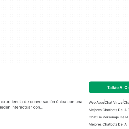
Talkie AI O
a experiencia de conversación única con una
Web Apps
Chat Virtual
Cha
pueden interactuar con…
Mejores Chatbots De IA 
Chat De Personaje De IA 
Mejores Chatbots De IA