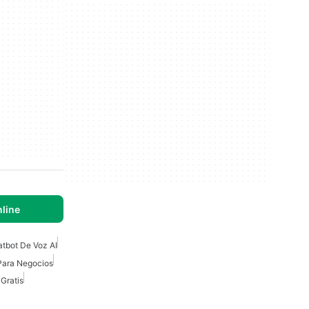
nline
tbot De Voz AI
Para Negocios
Gratis