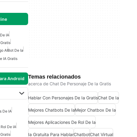
line
De IA
Gratis
go AI
Bot De Ia
 IA Gratis
Temas relacionados
para Android
acerca de Chat De Personaje De Ia Gratis
Hablar Con Personajes De Ia Gratis
Chat De Ia
Mejores Chatbots De Ia
Mejor Chatbox De Ia
s De IA
Mejores Aplicaciones De Rol De Ia
 Rol De IA
Ia Gratuita Para Hablar
Chatbot
Chat Virtual
Gratis