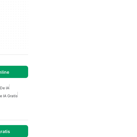
nline
De IA
 IA Gratis
ratis