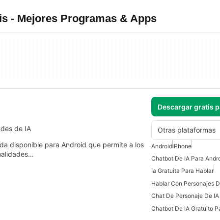
tis - Mejores Programas & Apps
Descargar gratis 
ades de IA
Otras plataformas
vida disponible para Android que permite a los
Android
iPhone
onalidades…
Chatbot De IA Para Andr
Ia Gratuita Para Hablar
Hablar Con Personajes De
Chat De Personaje De IA 
Chatbot De IA Gratuito P