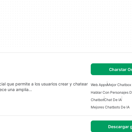
Charstar O
cial que permite a los usuarios crear y chatear
Web Apps
Mejor Chatbox 
frece una amplia…
Hablar Con Personajes De
Chatbot
Chat De IA
Mejores Chatbots De IA
Descargar g