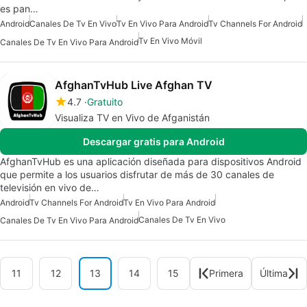
es pan…
Android
Canales De Tv En Vivo
Tv En Vivo Para Android
Tv Channels For Android
Tv En Vivo Móvil
Canales De Tv En Vivo Para Android
AfghanTvHub Live Afghan TV
4.7
Gratuito
Visualiza TV en Vivo de Afganistán
Descargar gratis para Android
AfghanTvHub es una aplicación diseñada para dispositivos Android
que permite a los usuarios disfrutar de más de 30 canales de
televisión en vivo de…
Android
Tv Channels For Android
Tv En Vivo Para Android
Canales De Tv En Vivo
Canales De Tv En Vivo Para Android
11
12
13
14
15
Primera
Última