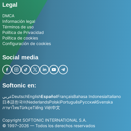
Legal
DMCA
Información legal
Términos de uso
Política de Privacidad
Política de cookies
Configuración de cookies
Social media
Softonic en:
عربي
Deutsch
English
Español
Français
Bahasa Indonesia
Italiano
日本語
한국어
Nederlands
Polski
Português
Русский
Svenska
ภาษาไทย
Türkçe
Tiếng Việt
中文
Copyright SOFTONIC INTERNATIONAL S.A.
© 1997–2026 — Todos los derechos reservados