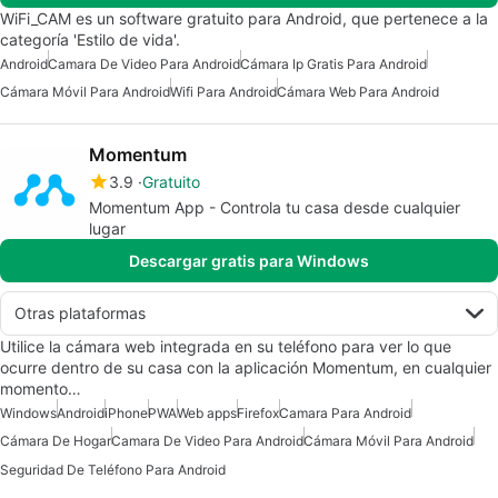
WiFi_CAM es un software gratuito para Android, que pertenece a la
categoría 'Estilo de vida'.
Android
Camara De Video Para Android
Cámara Ip Gratis Para Android
Cámara Móvil Para Android
Wifi Para Android
Cámara Web Para Android
Momentum
3.9
Gratuito
Momentum App - Controla tu casa desde cualquier
lugar
Descargar gratis para Windows
Otras plataformas
Utilice la cámara web integrada en su teléfono para ver lo que
ocurre dentro de su casa con la aplicación Momentum, en cualquier
momento…
Windows
Android
iPhone
PWA
Web apps
Firefox
Camara Para Android
Cámara De Hogar
Camara De Video Para Android
Cámara Móvil Para Android
Seguridad De Teléfono Para Android