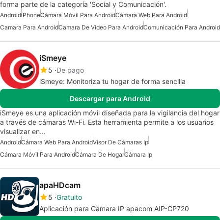
forma parte de la categoría 'Social y Comunicación'.
Android
iPhone
Cámara Móvil Para Android
Cámara Web Para Android
Camara Para Android
Camara De Video Para Android
Comunicación Para Android
iSmeye
5
De pago
iSmeye: Monitoriza tu hogar de forma sencilla
Descargar para Android
iSmeye es una aplicación móvil diseñada para la vigilancia del hogar
a través de cámaras Wi-Fi. Esta herramienta permite a los usuarios
visualizar en…
Android
Cámara Web Para Android
Visor De Cámaras Ip
Cámara Móvil Para Android
Cámara De Hogar
Cámara Ip
apaHDcam
5
Gratuito
Aplicación para Cámara IP apacom AIP-CP720