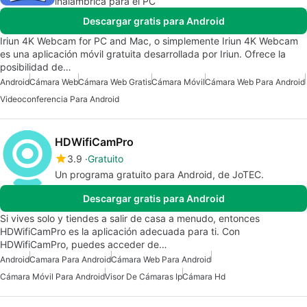
inalámbrica para el PC
Descargar gratis para Android
Iriun 4K Webcam for PC and Mac, o simplemente Iriun 4K Webcam
es una aplicación móvil gratuita desarrollada por Iriun. Ofrece la
posibilidad de…
Android
Cámara Web
Cámara Web Gratis
Cámara Móvil
Cámara Web Para Android
Videoconferencia Para Android
HDWifiCamPro
3.9
Gratuito
Un programa gratuito para Android, de JoTEC.
Descargar gratis para Android
Si vives solo y tiendes a salir de casa a menudo, entonces
HDWifiCamPro es la aplicación adecuada para ti. Con
HDWifiCamPro, puedes acceder de…
Android
Camara Para Android
Cámara Web Para Android
Cámara Móvil Para Android
Visor De Cámaras Ip
Cámara Hd