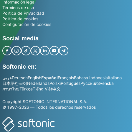
Información legal
Términos de uso
Política de Privacidad
Política de cookies
Configuración de cookies
Social media
Softonic en:
عربي
Deutsch
English
Español
Français
Bahasa Indonesia
Italiano
日本語
한국어
Nederlands
Polski
Português
Русский
Svenska
ภาษาไทย
Türkçe
Tiếng Việt
中文
Copyright SOFTONIC INTERNATIONAL S.A.
© 1997–2026 — Todos los derechos reservados