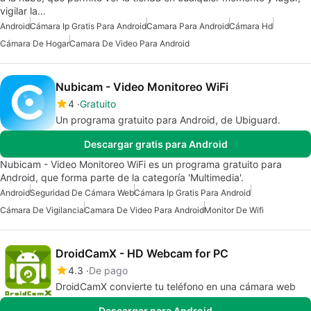
vigilar la…
Android
Cámara Ip Gratis Para Android
Camara Para Android
Cámara Hd
Cámara De Hogar
Camara De Video Para Android
Nubicam - Video Monitoreo WiFi
4
Gratuito
Un programa gratuito para Android, de Ubiguard.
Descargar gratis para Android
Nubicam - Video Monitoreo WiFi es un programa gratuito para
Android, que forma parte de la categoría 'Multimedia'.
Android
Seguridad De Cámara Web
Cámara Ip Gratis Para Android
Cámara De Vigilancia
Camara De Video Para Android
Monitor De Wifi
DroidCamX - HD Webcam for PC
4.3
De pago
DroidCamX convierte tu teléfono en una cámara web
Descargar para Android