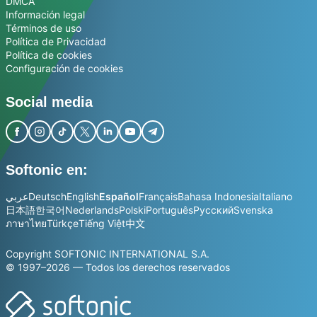
DMCA
Información legal
Términos de uso
Política de Privacidad
Política de cookies
Configuración de cookies
Social media
Softonic en:
عربي
Deutsch
English
Español
Français
Bahasa Indonesia
Italiano
日本語
한국어
Nederlands
Polski
Português
Русский
Svenska
ภาษาไทย
Türkçe
Tiếng Việt
中文
Copyright SOFTONIC INTERNATIONAL S.A.
© 1997–2026 — Todos los derechos reservados