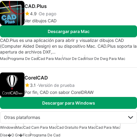
CAD.Plus
4.9
De pago
Ver dibujos CAD
Descargar para Mac
CAD.Plus es una aplicación para abrir y visualizar dibujos CAD
(Computer Aided Design) en su dispositivo Mac. CAD.Plus soporta la
apertura de archivos DXF,…
Mac
Programa De Cad
Cad Para Mac
Visor De Cad
Visor De Dwg Para Mac
CorelCAD
3.1
Versión de prueba
Por fin, CAD con sabor CorelDRAW
Descargar para Windows
Otras plataformas
Windows
Mac
Cad Cam Para Mac
Cad Gratuito Para Mac
Cad Para Mac
Dise�o Gr�fico
Programa De Cad