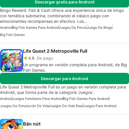
Descargar gratis para Android
Bingo Reward: Fish & Cash ofrece una experiencia única de bingo
con temática submarina, combinando el clásico juego con
emocionantes recompensas en efectivo. Los…
Android
Big Fish Games Para Android
Juegos De Peces
Juego De Bingo
Big Fish Games
Life Quest 2:Metropoville Full
4.8
De pago
Un programa en versión completa para Android, de Big
Fish Games.
Descargar para Android
Life Quest 2:Metropoville Full es un juego en versión completa para
Android, que forma parte de la categoría 'Juegos'..
Android
Juegos Familiares Para Android
Big Fish Games Para Android
Juegos De Simulación De Vida
Juegos De Vida Real
Juegos Para Android
Bắn nứt