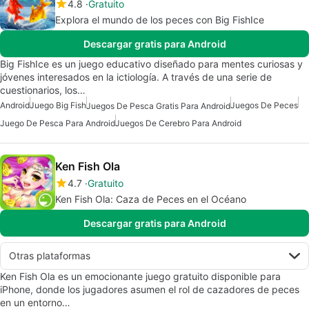
4.8
Gratuito
Explora el mundo de los peces con Big FishIce
Descargar gratis para Android
Big FishIce es un juego educativo diseñado para mentes curiosas y
jóvenes interesados en la ictiología. A través de una serie de
cuestionarios, los…
Android
Juego Big Fish
Juegos De Peces
Juegos De Pesca Gratis Para Android
Juego De Pesca Para Android
Juegos De Cerebro Para Android
Ken Fish Ola
4.7
Gratuito
Ken Fish Ola: Caza de Peces en el Océano
Descargar gratis para Android
Otras plataformas
Ken Fish Ola es un emocionante juego gratuito disponible para
iPhone, donde los jugadores asumen el rol de cazadores de peces
en un entorno…