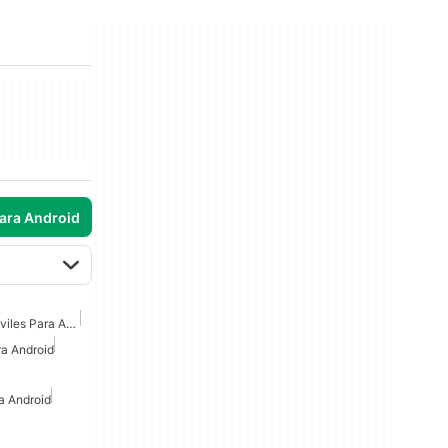
para Android
Juegos De Estrategia Móviles Para Android
ra Android
a Android