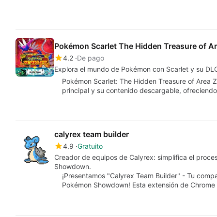
Pokémon Scarlet The Hidden Treasure of Ar
4.2
De pago
Explora el mundo de Pokémon con Scarlet y su DL
Pokémon Scarlet: The Hidden Treasure of Area Z
principal y su contenido descargable, ofrecien
calyrex team builder
4.9
Gratuito
Creador de equipos de Calyrex: simplifica el pro
Showdown.
¡Presentamos "Calyrex Team Builder" - Tu compañ
Pokémon Showdown! Esta extensión de Chrome t