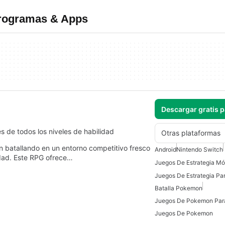
Programas & Apps
Descargar gratis 
 de todos los niveles de habilidad
Otras plataformas
batallando en un entorno competitivo fresco
Android
Nintendo Switch
idad. Este RPG ofrece…
Juegos De Estrategia Pa
Batalla Pokemon
Juegos De Pokemon Par
Juegos De Pokemon