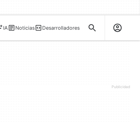
IA
Noticias
Desarrolladores