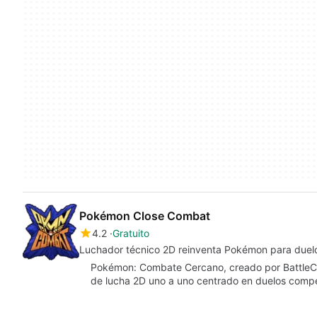
Pokémon Close Combat
4.2
Gratuito
Luchador técnico 2D reinventa Pokémon para duel
Pokémon: Combate Cercano, creado por BattleCapa
de lucha 2D uno a uno centrado en duelos compe