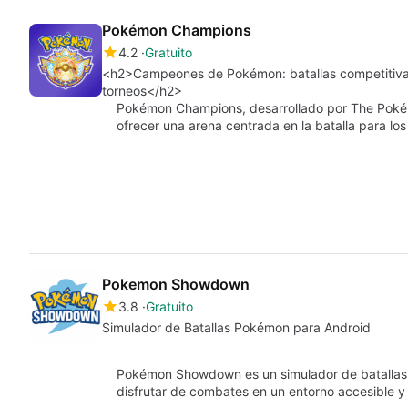
Pokémon Champions
4.2
Gratuito
<h2>Campeones de Pokémon: batallas competitivas
torneos</h2>
Pokémon Champions, desarrollado por The Pokém
ofrecer una arena centrada en la batalla para lo
Pokemon Showdown
3.8
Gratuito
Simulador de Batallas Pokémon para Android
Pokémon Showdown es un simulador de batallas 
disfrutar de combates en un entorno accesible y