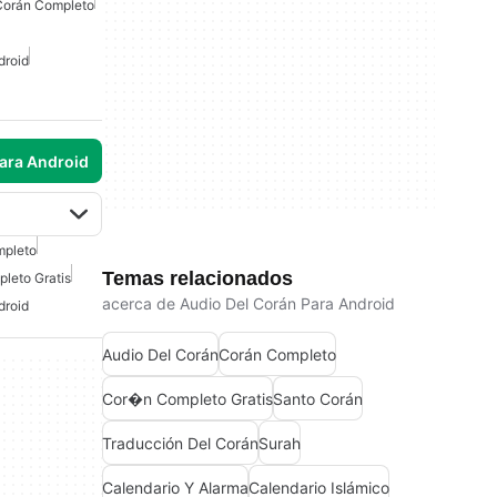
Corán Completo
droid
para Android
mpleto
Temas relacionados
leto Gratis
acerca de Audio Del Corán Para Android
droid
Audio Del Corán
Corán Completo
Cor�n Completo Gratis
Santo Corán
Traducción Del Corán
Surah
Calendario Y Alarma
Calendario Islámico