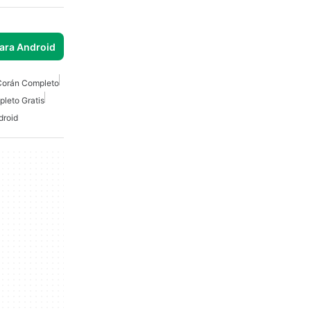
para Android
Corán Completo
leto Gratis
droid