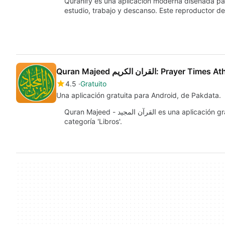
Quranify es una aplicación moderna diseñada par
estudio, trabajo y descanso. Este reproductor d
Quran Majeed القران الكريم: Prayer Time
4.5
Gratuito
Una aplicación gratuita para Android, de Pakdata.
Quran Majeed - القرآن المجيد es una aplicación gratuita para Android, perteneciente a la
categoría 'Libros'.