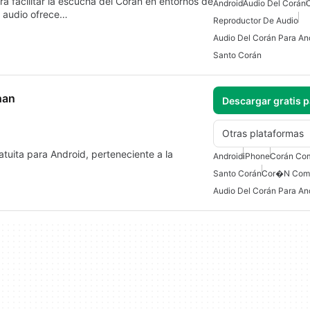
a facilitar la escucha del Corán en entornos de
Android
Audio Del Corán
e audio ofrece…
Reproductor De Audio
Audio Del Corán Para An
Santo Corán
s Athan
Descargar gratis 
Otras plataformas
Android
iPhone
Corán Co
Santo Corán
Cor�n Comp
Audio Del Corán Para An