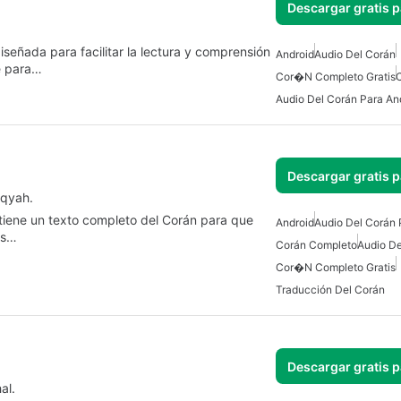
Descargar gratis 
Android
Audio Del Corán
le para…
Cor�n Completo Gratis
Audio Del Corán Para An
Descargar gratis 
uqyah.
tiene un texto completo del Corán para que
Android
Audio Del Corán 
os…
Corán Completo
Audio De
Cor�n Completo Gratis
Traducción Del Corán
Descargar gratis 
al.