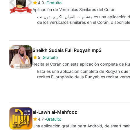
4.9
Gratuito
Aplicación de Versículos Similares del Corán
متشابهات القران الكريم بدون نت es una aplicación diseñada para facilitar la lectura y comprensión
de los versículos similares en el Corán, disponib
Sheikh Sudais Full Ruqyah mp3
5
Gratuito
Recita el Corán con esta aplicación completa de R
Esta es una aplicación completa de Ruqyah que 
recites.El propósito de la Ruqyah es recitar vers
al-Lawh al-Mahfooz
4.7
Gratuito
Una aplicación gratuita para Android, de smart mah