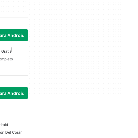
para Android
Gratis
ompleto
para Android
droid
ón Del Corán