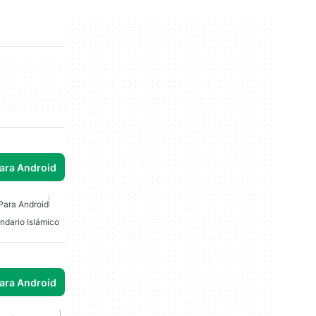
para Android
Para Android
ndario Islámico
para Android