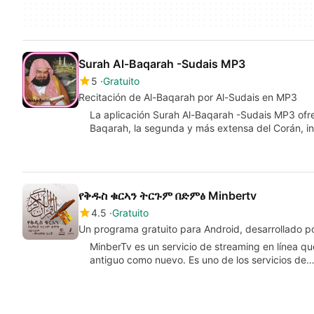
Surah Al-Baqarah -Sudais MP3
5
Gratuito
Recitación de Al-Baqarah por Al-Sudais en MP3
La aplicación Surah Al-Baqarah -Sudais MP3 ofrec
Baqarah, la segunda y más extensa del Corán, i
የቅዱስ ቁርኣን ትርጉም በድምፅ Minbertv
4.5
Gratuito
Un programa gratuito para Android, desarrollado po
MinberTv es un servicio de streaming en línea qu
antiguo como nuevo. Es uno de los servicios de