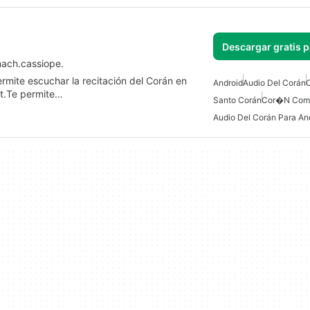
Descargar gratis 
mach.cassiope.
ermite escuchar la recitación del Corán en
Android
Audio Del Corán
et.Te permite…
Santo Corán
Cor�n Comp
Audio Del Corán Para An