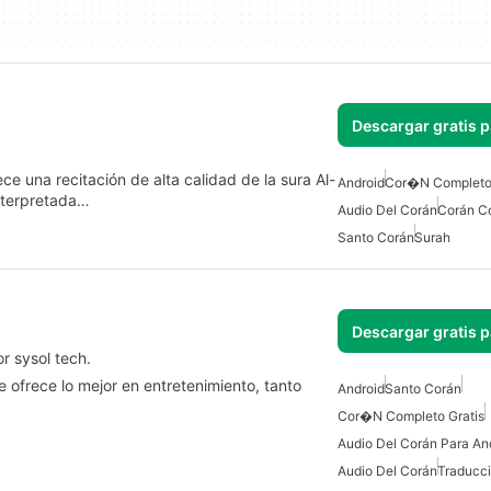
Descargar gratis 
e una recitación de alta calidad de la sura Al-
Android
Cor�n Completo 
nterpretada…
Audio Del Corán
Corán C
Santo Corán
Surah
Descargar gratis 
r sysol tech.
e ofrece lo mejor en entretenimiento, tanto
Android
Santo Corán
…
Cor�n Completo Gratis
Audio Del Corán Para An
Audio Del Corán
Traducci