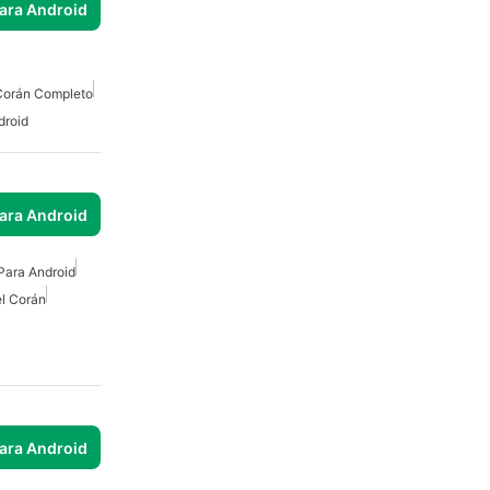
para Android
Corán Completo
droid
para Android
Para Android
l Corán
para Android