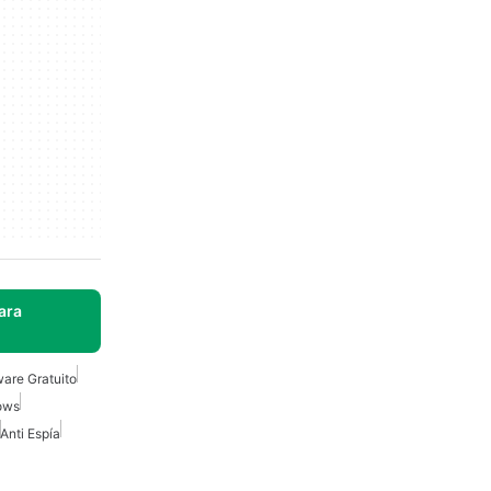
ara
are Gratuito
ows
Anti Espía