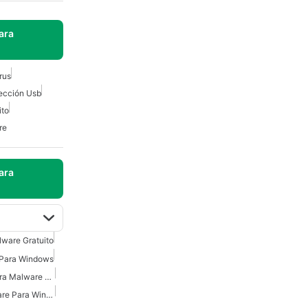
ara
rus
ección Usb
ito
re
ara
lware Gratuito
 Para Windows
Protección Gratuita Contra Malware Para Windows
Protección Contra Malware Para Windows