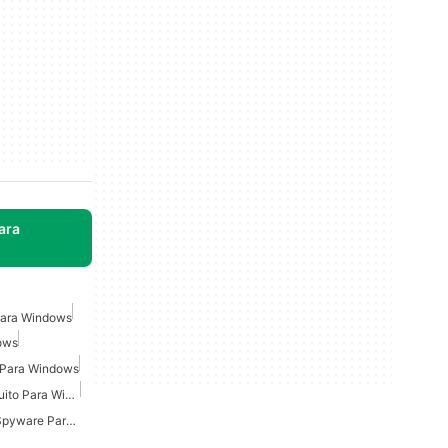
ara
Para Windows
ows
 Para Windows
Super Anti Spyware Gratuito Para Windows
Eliminación Gratuita De Spyware Para Windows