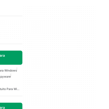
ara
ara Windows
 Spyware
Escáner De Malware Gratuito Para Windows
ara