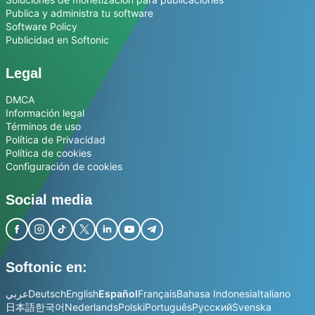
Publica y administra tu software
Software Policy
Publicidad en Softonic
Legal
DMCA
Información legal
Términos de uso
Política de Privacidad
Política de cookies
Configuración de cookies
Social media
Softonic en:
عربي
Deutsch
English
Español
Français
Bahasa Indonesia
Italiano
日本語
한국어
Nederlands
Polski
Português
Русский
Svenska