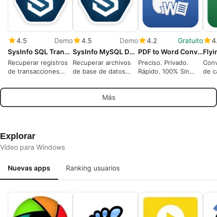
4.5
Demo
4.5
Demo
4.2
Gratuito
4
SysInfo SQL Transaction Log Recovery
SysInfo MySQL Database Recovery Tool for Windows
PDF to Word Converter
Recuperar registros
Recuperar archivos
Preciso. Privado.
Conv
de transacciones
de base de datos
Rápido. 100% Sin
de c
SQL corruptos y
MySQL corruptos y
conexión. OCR
(.xl
restaurar fácilmente
restaurar datos
Offli
Más
registros de base de
perdidos fácilmente
Recu
datos perdidos
dato
priv
Explorar
Vídeo para Windows
Nuevas apps
Ranking usuarios