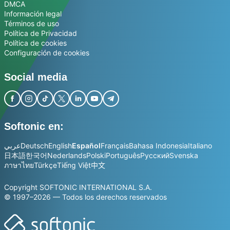
DMCA
Información legal
Términos de uso
Política de Privacidad
Política de cookies
Configuración de cookies
Social media
Softonic en:
عربي
Deutsch
English
Español
Français
Bahasa Indonesia
Italiano
日本語
한국어
Nederlands
Polski
Português
Русский
Svenska
ภาษาไทย
Türkçe
Tiếng Việt
中文
Copyright SOFTONIC INTERNATIONAL S.A.
© 1997–2026 — Todos los derechos reservados