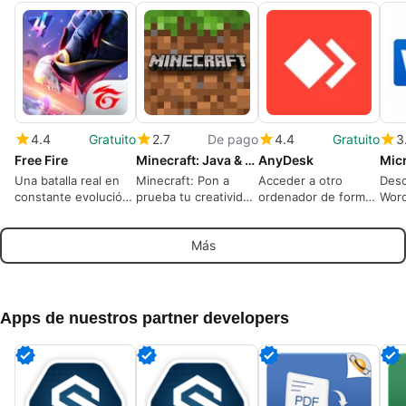
4.4
Gratuito
2.7
De pago
4.4
Gratuito
3
Free Fire
Minecraft: Java & Bedrock Edition
AnyDesk
Mic
Una batalla real en
Minecraft: Pon a
Acceder a otro
Desc
constante evolución
prueba tu creatividad
ordenador de forma
Word
domina
en un mundo de
remota
El i
cubos
de t
Más
para
Apps de nuestros partner developers