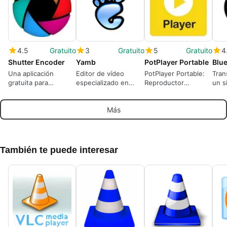
4.5
Gratuito
3
Gratuito
5
Gratuito
4
Shutter Encoder
Yamb
PotPlayer Portable
Blue
Una aplicación
Editor de vídeo
PotPlayer Portable:
Tran
gratuita para
especializado en
Reproductor
un s
Windows, por Paul
formatos para
Multimedia Versátil
vigil
Pacifico.
dispositivos móviles
Más
También te puede interesar