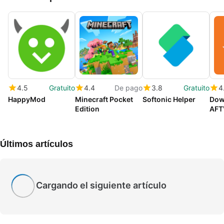
4.5
Gratuito
4.4
De pago
3.8
Gratuito
4
HappyMod
Minecraft Pocket
Softonic Helper
Dow
Edition
AFT
Últimos artículos
Cargando el siguiente artículo