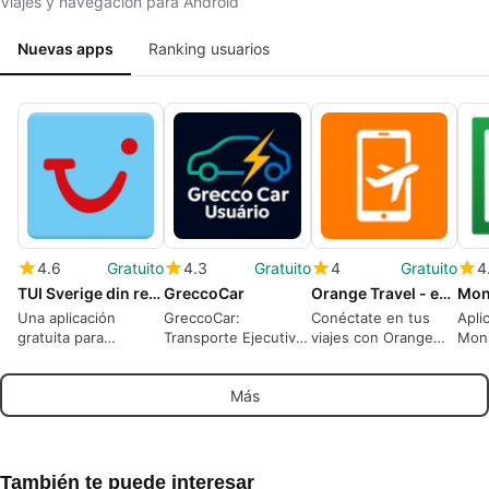
Viajes y navegación para Android
Nuevas apps
Ranking usuarios
4.6
Gratuito
4.3
Gratuito
4
Gratuito
4
TUI Sverige din reseapp
GreccoCar
Orange Travel - eSIM internet
Una aplicación
GreccoCar:
Conéctate en tus
Apli
gratuita para
Transporte Ejecutivo
viajes con Orange
Moni
Android, de TUI
en tu Barrio
Travel
Disp
Group.
Más
También te puede interesar