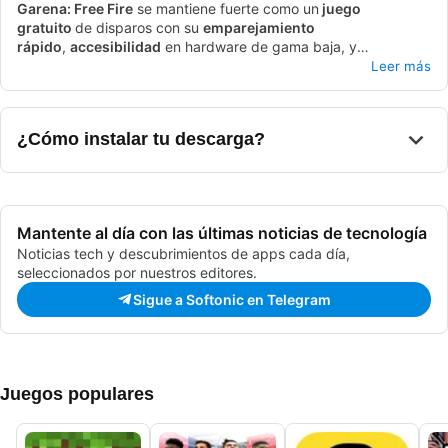
Garena: Free Fire
se mantiene fuerte como un
juego
gratuito
de disparos con su
emparejamiento
rápido
,
accesibilidad
en hardware de gama baja, y
jugabilidad centrada en personajes. Son
En Garena: Free Fire, los jugadores son lanzados a
actualizaciones
Leer más
globales regulares
una
experiencia de battle royale de alto riesgo
y
eventos específicos de la región
en una isla
los que
sostienen una comunidad vibrante. Desarrollado por Garena,
desierta. Dominar tácticas de supervivencia y formar alianzas
este juego de disparos lleno de acción te enfrenta a otros
son cruciales para asegurar el codiciado título de último
¿Cómo instalar tu descarga?
jugadores en su arena de battle royale, asegurando que solo
jugador en pie. Con
actualizaciones regulares
, el juego
uno salga victorioso.
cambia, introduciendo emocionantes mecánicas dentro del
juego que alteran las cosas.
Mantente al día con las últimas noticias de tecnología
Noticias tech y descubrimientos de apps cada día,
seleccionados por nuestros editores.
Sigue a Softonic en Telegram
Juegos populares