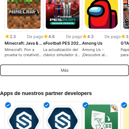
2.3
De pago
4.6
De pago
4.3
De pago
3
Minecraft: Java & Bedrock Edition
eFootball PES 2021 Season Update
Among Us
Minecraft: Pon a
La actualización del
Among Us -
Pap
prueba tu creatividad
clásico simulador de
¡Descubre al
para
en un mundo de
fútbol
Impostor!
And
cubos
Más
Apps de nuestros partner developers