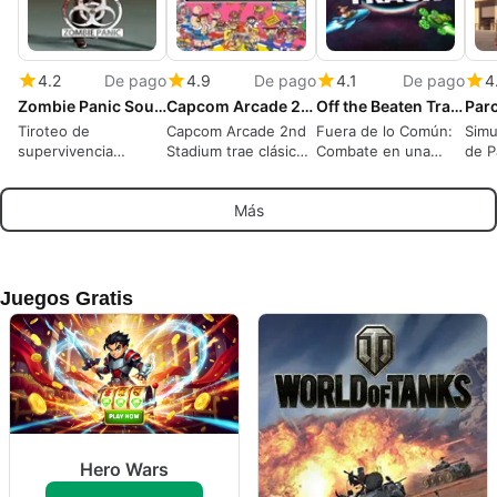
4.2
De pago
4.9
De pago
4.1
De pago
4
Zombie Panic Source
Capcom Arcade 2nd Stadium
Off the Beaten Track
Tiroteo de
Capcom Arcade 2nd
Fuera de lo Común:
Simu
supervivencia
Stadium trae clásicos
Combate en una
de P
asimétrico donde los
de arcade a Windows
fiesta caótica en la
Cond
supervivientes se
modernos
arena espacial
una
Más
convierten en los no
Logí
muertos
Crec
Juegos Gratis
Hero Wars