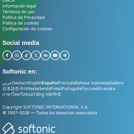
DMCA
Información legal
Términos de uso
Política de Privacidad
Política de cookies
Configuración de cookies
Social media
Softonic en:
عربي
Deutsch
English
Español
Français
Bahasa Indonesia
Italiano
日本語
한국어
Nederlands
Polski
Português
Русский
Svenska
ภาษาไทย
Türkçe
Tiếng Việt
中文
Copyright SOFTONIC INTERNATIONAL S.A.
© 1997–2026 — Todos los derechos reservados