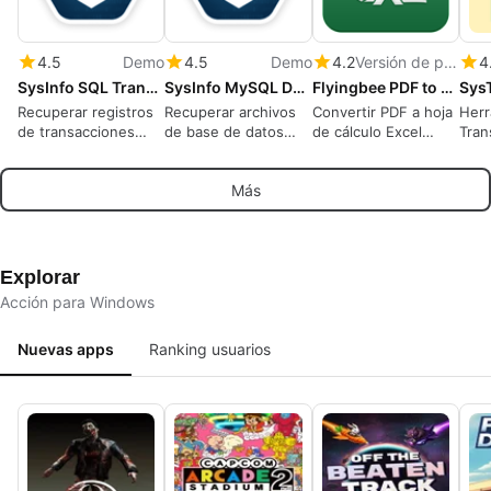
4.5
Demo
4.5
Demo
4.2
Versión de prueba
4
SysInfo SQL Transaction Log Recovery
SysInfo MySQL Database Recovery Tool for Windows
Flyingbee PDF to Excel Converter
Recuperar registros
Recuperar archivos
Convertir PDF a hoja
Herr
de transacciones
de base de datos
de cálculo Excel
Tran
SQL corruptos y
MySQL corruptos y
(.xlsx .csv), 100%
Dato
restaurar fácilmente
restaurar datos
Offline,
Serv
Más
registros de base de
perdidos fácilmente
Recuperación de
Exch
datos perdidos
datos segura para la
Usua
privacidad
Elem
Moni
en T
Explorar
Acción para Windows
Nuevas apps
Ranking usuarios